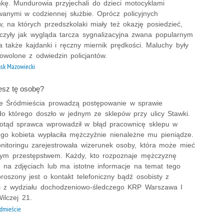
nkę. Mundurowia przyjechali do dzieci motocyklami
wanymi w codziennej służbie. Oprócz policyjnych
, na których przedszkolaki miały też okazję posiedzieć,
aczyły jak wygląda tarcza sygnalizacyjna zwana popularnym
 a także kajdanki i ręczny miernik prędkości. Maluchy były
owolone z odwiedzin policjantów.
sk Mazowiecki
sz tę osobę?
 ze Śródmieścia prowadzą postępowanie w sprawie
do którego doszło w jednym ze sklepów przy ulicy Stawki.
otąd sprawca wprowadził w błąd pracownicę sklepu w
ego kobieta wypłaciła mężczyźnie nienależne mu pieniądze.
itoringu zarejestrowała wizerunek osoby, która może mieć
tym przestępstwem. Każdy, kto rozpoznaje mężczyznę
 na zdjęciach lub ma istotne informacje na temat tego
roszony jest o kontakt telefoniczny bądź osobisty z
mi z wydziału dochodzeniowo-śledczego KRP Warszawa I
Wilczej 21.
dmieście