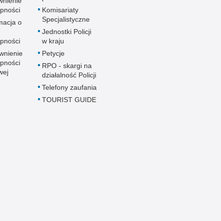
wnienie
pności
Komisariaty
Specjalistyczne
macja o
u
Jednostki Policji
pności
w kraju
wnienie
Petycje
pności
RPO - skargi na
wej
działalność Policji
Telefony zaufania
TOURIST GUIDE