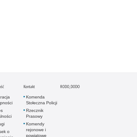
ość
Kontakt
RODO, DODO
racja
Komenda
pności
Stołeczna Policji
es
Rzecznik
alności
Prasowy
ugi
Komendy
rejonowe i
sek o
powiatowe