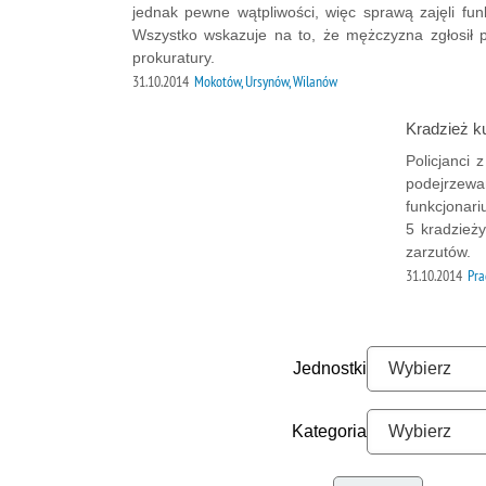
jednak pewne wątpliwości, więc sprawą zajęli fu
Wszystko wskazuje na to, że mężczyzna zgłosił pr
prokuratury.
31.10.2014
Mokotów, Ursynów, Wilanów
Kradzież k
Policjanci 
podejrzewan
funkcjonar
5 kradzież
zarzutów.
31.10.2014
Pra
Jednostki
Kategoria