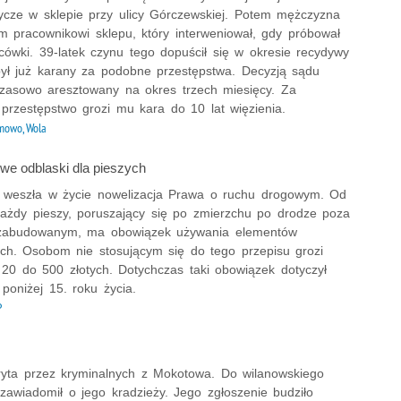
dycze w sklepie przy ulicy Górczewskiej. Potem mężczyzna
em pracownikowi sklepu, który interweniował, gdy próbował
cówki. 39-latek czynu tego dopuścił się w okresie recydywy
był już karany za podobne przestępstwa. Decyzją sądu
czasowo aresztowany na okres trzech miesięcy. Za
 przestępstwo grozi mu kara do 10 lat więzienia.
owo, Wola
e odblaski dla pieszych
a weszła w życie nowelizacja Prawa o ruchu drogowym. Od
każdy pieszy, poruszający się po zmierzchu po drodze poza
zabudowanym, ma obowiązek używania elementów
ch. Osobom nie stosującym się do tego przepisu grozi
20 do 500 złotych. Dotychczas taki obowiązek dotyczył
i poniżej 15. roku życia.
P
kryta przez kryminalnych z Mokotowa. Do wilanowskiego
ry zawiadomił o jego kradzieży. Jego zgłoszenie budziło