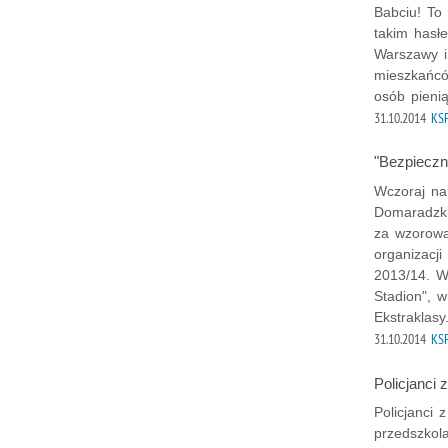
Babciu! To 
takim hasł
Warszawy i
mieszkańcó
osób pienią
31.10.2014
KS
"Bezpieczn
Wczoraj na
Domaradzki
za wzorową
organizacj
2013/14. W
Stadion", w
Ekstraklasy
31.10.2014
KS
Policjanci
Policjanci
przedszkol