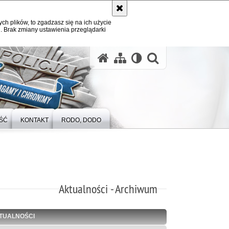
ych plików, to zgadzasz się na ich użycie
. Brak zmiany ustawienia przeglądarki
otwórz wysz
ŚĆ
KONTAKT
RODO, DODO
Aktualności - Archiwum
TUALNOŚCI