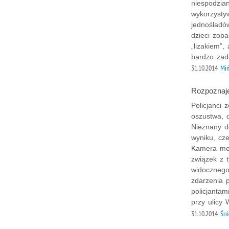
niespodzia
wykorzysty
jednośladów
dzieci zob
„lizakiem”,
bardzo zad
31.10.2014
Miń
Rozpoznaje
Policjanci
oszustwa, 
Nieznany d
wyniku, cz
Kamera mon
związek z 
widocznego
zdarzenia p
policjanta
przy ulicy 
31.10.2014
Śró