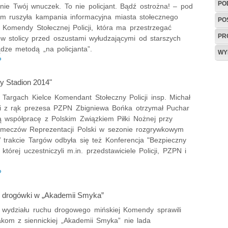
PO
nie Twój wnuczek. To nie policjant. Bądź ostrożna! – pod
em ruszyła kampania informacyjna miasta stołecznego
PO
 Komendy Stołecznej Policji, która ma przestrzegać
PR
w stolicy przed oszustami wyłudzającymi od starszych
dze metodą „na policjanta”.
WY
P
y Stadion 2014"
 Targach Kielce Komendant Stołeczny Policji insp. Michał
 z rąk prezesa PZPN Zbigniewa Bońka otrzymał Puchar
 współpracę z Polskim Związkiem Piłki Nożnej przy
i meczów Reprezentacji Polski w sezonie rozgrywkowym
 trakcie Targów odbyła się też Konferencja "Bezpieczny
 której uczestniczyli m.in. przedstawiciele Policji, PZPN i
.
P
 z drogówki w „Akademii Smyka”
 z wydziału ruchu drogowego mińskiej Komendy sprawili
akom z siennickiej „Akademii Smyka” nie lada