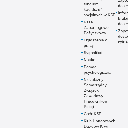
zape
fundusz
dostę
świadczeń
Infor
socjalnych w KSP
brak
Kasa
dostę
Zapomogowo-
Zape
Pożyczkowa
dostę
Ogłoszenia o
cyfro
pracy
Sygnaliści
Nauka
Pomoc
psychologiczna
Niezależny
Samorządny
Związek
Zawodowy
Pracowników
Policji
Chór KSP
Klub Honorowych
Dawców Krwi