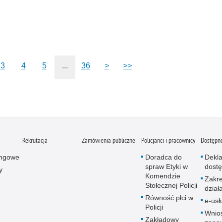
3
4
5
...
36
>
>>
Rekrutacja
Zamówienia publiczne
Policjanci i pracownicy
Dostępn
ingowe
Doradca do
Dekla
spraw Etyki w
dostę
y
Komendzie
Zakr
Stołecznej Policji
dział
Równość płci w
e-usł
Policji
Wnio
Zakładowy