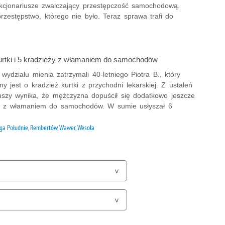
nkcjonariusze zwalczający przestępczość samochodową.
zestępstwo, którego nie było. Teraz sprawa trafi do
urtki i 5 kradzieży z włamaniem do samochodów
z wydziału mienia zatrzymali 40-letniego Piotra B., który
y jest o kradzież kurtki z przychodni lekarskiej. Z ustaleń
iuszy wynika, że mężczyzna dopuścił się dodatkowo jeszcze
y z włamaniem do samochodów. W sumie usłyszał 6
ga Południe, Rembertów, Wawer, Wesoła