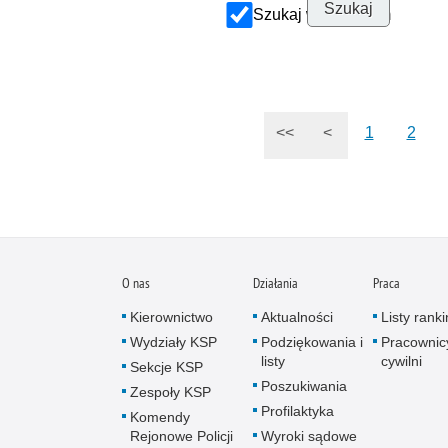
Szukaj w archiwum
<<
<
1
2
O nas
Działania
Praca
Kierownictwo
Aktualności
Listy rank
Wydziały KSP
Podziękowania i
Pracownic
listy
cywilni
Sekcje KSP
Poszukiwania
Zespoły KSP
Profilaktyka
Komendy
Rejonowe Policji
Wyroki sądowe