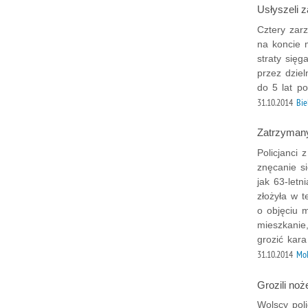
Usłyszeli 
Cztery zar
na koncie m
straty sięg
przez dziel
do 5 lat po
31.10.2014
Bie
Zatrzymany
Policjanci 
znęcanie s
jak 63-letn
złożyła w 
o objęciu 
mieszkanie
grozić kara
31.10.2014
Mok
Grozili no
Wolscy poli