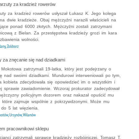
zarzuty za kradzież rowerów
zuty za kradzież rowerów usłyszał Łukasz K. Jego kolega
a dwie kradzieże. Obaj mężczyźni narazili właścicieli na
ające ponad 6000 złotych. Mężczyźni zostali zatrzymani
nicową z Bielan. Za przestępstwa kradzieży grozi im kara
zbawienia wolności.
lany, Żoliborz
 za znęcanie się nad dziadkami
z Mokotowa zatrzymali 19-latka, który jest podejrzany o
ię nad swoimi dziadkami. Mundurowi interweniowali po tym,
ia kobieta zdecydowała się opowiedzieć im o wszystkim i
tej sprawie zawiadomienie. Wczoraj prokurator zadecydował
mężczyzny policyjnym dozorem oraz nakazał opuścić mu
, które zajmuje wspólnie z pokrzywdzonymi. Może mu
 do 5 lat więzienia.
otów, Ursynów, Wilanów
żem pracownikowi sklepu
cjanci zatrzymali sprawcę kradzieży rozbójniczej. Tomasz T.