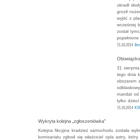
ukradł sło
groził noż
wyjść z pla
wcześniej 
został tym
popełnione
31.10.2014
Bem
Obowiązkow
31 sierpni
tego dnia 
obszarem 
odblaskowy
mandat od 
tylko dziec
31.10.2014
KS
Wykryta kolejna „zgłoszeniówka”
Kolejna fikcyjna kradzież samochodu została wy
komisariatu zgłosił się właściciel opla astry, któ