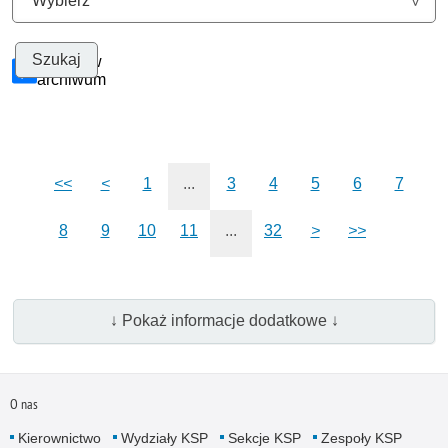
Szukaj w
archiwum
<<
<
1
...
3
4
5
6
7
8
9
10
11
...
32
>
>>
↓ Pokaż informacje dodatkowe ↓
O nas
Kierownictwo
Wydziały KSP
Sekcje KSP
Zespoły KSP