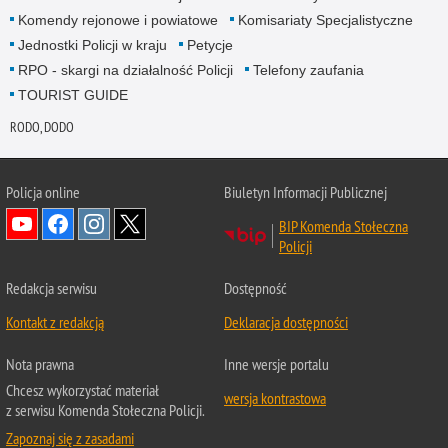
Komendy rejonowe i powiatowe
Komisariaty Specjalistyczne
Jednostki Policji w kraju
Petycje
RPO - skargi na działalność Policji
Telefony zaufania
TOURIST GUIDE
RODO, DODO
Policja online
Biuletyn Informacji Publicznej
BIP Komenda Stołeczna
Policji
Redakcja serwisu
Dostępność
Kontakt z redakcją
Deklaracja dostępności
Nota prawna
Inne wersje portalu
Chcesz wykorzystać materiał
wersja kontrastowa
z serwisu Komenda Stołeczna Policji.
Zapoznaj się z zasadami