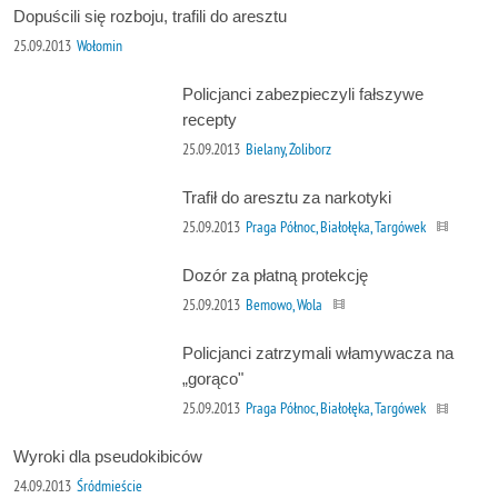
Dopuścili się rozboju, trafili do aresztu
25.09.2013
Wołomin
Policjanci zabezpieczyli fałszywe
recepty
25.09.2013
Bielany, Żoliborz
Trafił do aresztu za narkotyki
25.09.2013
Praga Północ, Białołęka, Targówek
Dozór za płatną protekcję
25.09.2013
Bemowo, Wola
Policjanci zatrzymali włamywacza na
„gorąco"
25.09.2013
Praga Północ, Białołęka, Targówek
Wyroki dla pseudokibiców
24.09.2013
Śródmieście