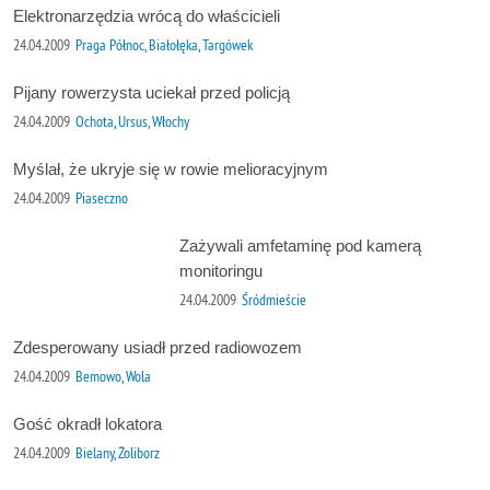
Elektronarzędzia wrócą do właścicieli
24.04.2009
Praga Północ, Białołęka, Targówek
Pijany rowerzysta uciekał przed policją
24.04.2009
Ochota, Ursus, Włochy
Myślał, że ukryje się w rowie melioracyjnym
24.04.2009
Piaseczno
Zażywali amfetaminę pod kamerą
monitoringu
24.04.2009
Śródmieście
Zdesperowany usiadł przed radiowozem
24.04.2009
Bemowo, Wola
Gość okradł lokatora
24.04.2009
Bielany, Żoliborz