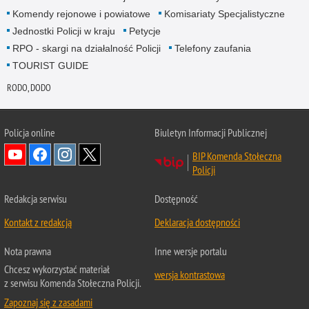
Komendy rejonowe i powiatowe
Komisariaty Specjalistyczne
Jednostki Policji w kraju
Petycje
RPO - skargi na działalność Policji
Telefony zaufania
TOURIST GUIDE
RODO, DODO
Policja online
Biuletyn Informacji Publicznej
BIP Komenda Stołeczna
Policji
Redakcja serwisu
Dostępność
Kontakt z redakcją
Deklaracja dostępności
Nota prawna
Inne wersje portalu
Chcesz wykorzystać materiał
wersja kontrastowa
z serwisu Komenda Stołeczna Policji.
Zapoznaj się z zasadami