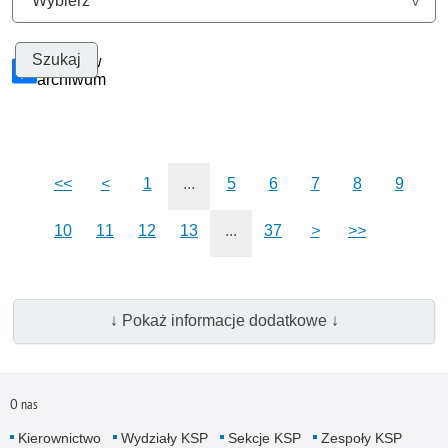
Szukaj w
archiwum
<<
<
1
...
5
6
7
8
9
10
11
12
13
...
37
>
>>
↓ Pokaż informacje dodatkowe ↓
O nas
Kierownictwo
Wydziały KSP
Sekcje KSP
Zespoły KSP