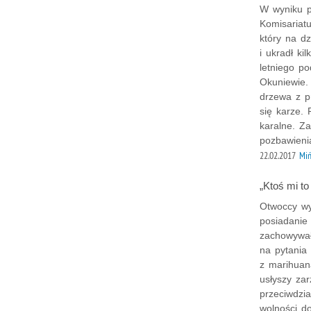
W wyniku p
Komisariatu
który na d
i ukradł ki
letniego po
Okuniewie.
drzewa z pr
się karze. 
karalne. Z
pozbawieni
22.02.2017
Miń
„Ktoś mi to 
Otwoccy wy
posiadanie
zachowywał
na pytania 
z marihuan
usłyszy zar
przeciwdzi
wolności do