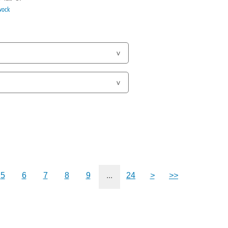
wock
5
6
7
8
9
...
24
>
>>