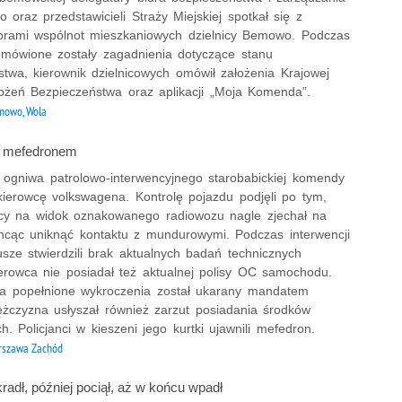
 oraz przedstawicieli Straży Miejskiej spotkał się z
torami wspólnot mieszkaniowych dzielnicy Bemowo. Podczas
omówione zostały zagadnienia dotyczące stanu
stwa, kierownik dzielnicowych omówił założenia Krajowej
żeń Bezpieczeństwa oraz aplikacji „Moja Komenda”.
owo, Wola
z mefedronem
z ogniwa patrolowo-interwencyjnego starobabickiej komendy
kierowcę volkswagena. Kontrolę pojazdu podjęli po tym,
ący na widok oznakowanego radiowozu nagle zjechał na
hcąc uniknąć kontaktu z mundurowymi. Podczas interwencji
usze stwierdzili brak aktualnych badań technicznych
ierowca nie posiadał też aktualnej polisy OC samochodu.
za popełnione wykroczenia został ukarany mandatem
żczyzna usłyszał również zarzut posiadania środków
h. Policjanci w kieszeni jego kurtki ujawnili mefedron.
szawa Zachód
radł, później pociął, aż w końcu wpadł