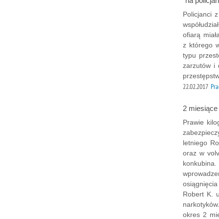
"na policjan
Policjanci 
współudzia
ofiarą miał
z którego w
typu przest
zarzutów i 
przestępst
22.02.2017
Pra
2 miesiące
Prawie kil
zabezpiecz
letniego R
oraz w vol
konkubina.
wprowadzen
osiągnięcia
Robert K. u
narkotyków
okres 2 mie