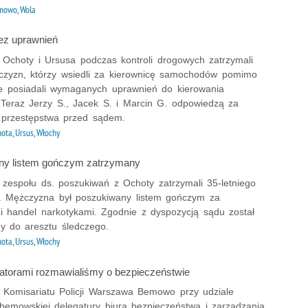
owo, Wola
bez uprawnień
z Ochoty i Ursusa podczas kontroli drogowych zatrzymali
czyzn, którzy wsiedli za kierownicę samochodów pomimo
ie posiadali wymaganych uprawnień do kierowania
 Teraz Jerzy S., Jacek S. i Marcin G. odpowiedzą za
 przestępstwa przed sądem.
ota, Ursus, Włochy
ny listem gończym zatrzymany
z zespołu ds. poszukiwań z Ochoty zatrzymali 35-letniego
 Mężczyzna był poszukiwany listem gończym za
 i handel narkotykami. Zgodnie z dyspozycją sądu został
ny do aresztu śledczego.
ota, Ursus, Włochy
ratorami rozmawialiśmy o bezpieczeństwie
Komisariatu Policji Warszawa Bemowo przy udziale
 bemowskiej delegatury biura bezpieczeństwa i zarządzania