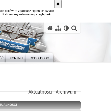
ych plików, to zgadzasz się na ich użycie
. Brak zmiany ustawienia przeglądarki
otwórz wysz
ŚĆ
KONTAKT
RODO, DODO
Aktualności - Archiwum
TUALNOŚCI