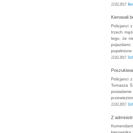
22.02.2017
Bem
Kierowali 
Policjanci 
trzech męż
tego, że n
pojazdami.
popełnione
22.02.2017
Och
Poszukiwa
Policjanci 
Tomasza Ś.
posiadanie
przewiezio
22.02.2017
Och
Z administ
Komendant 
kierownika