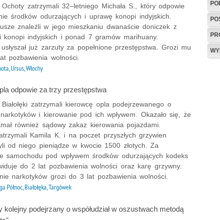
PO
z Ochoty zatrzymali 32–letniego Michała S., który odpowie
nie środków odurzających i uprawę konopi indyjskich.
PO
iusze znaleźli w jego mieszkaniu dwanaście doniczek z
PR
 konopi indyjskich i ponad 7 gramów marihuany.
usłyszał już zarzuty za popełnione przestępstwa. Grozi mu
WY
at pozbawienia wolności.
ota, Ursus, Włochy
pla odpowie za trzy przestępstwa
z Białołęki zatrzymali kierowcę opla podejrzewanego o
 narkotyków i kierowanie pod ich wpływem. Okazało się, że
łamał również sądowy zakaz kierowania pojazdami.
zatrzymali Kamila K. i na poczet przyszłych grzywien
yli od niego pieniądze w kwocie 1500 złotych. Za
ie samochodu pod wpływem środków odurzających kodeks
widuje do 2 lat pozbawienia wolności oraz karę grzywny.
nie narkotyków grozi do 3 lat pozbawienia wolności.
ga Północ, Białołęka, Targówek
 kolejny podejrzany o współudział w oszustwach metodą