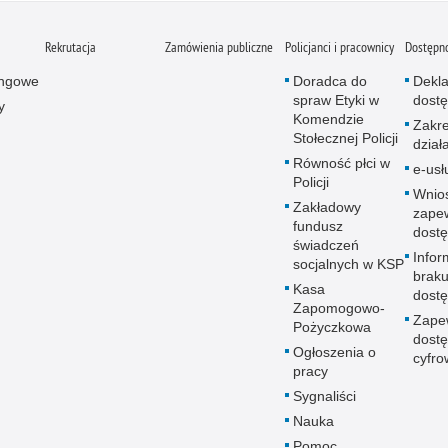
Rekrutacja
Zamówienia publiczne
Policjanci i pracownicy
Dostępn
ingowe
Doradca do
Dekla
spraw Etyki w
dostę
y
Komendzie
Zakr
Stołecznej Policji
dział
Równość płci w
e-usł
Policji
Wnio
Zakładowy
zape
fundusz
dostę
świadczeń
Infor
socjalnych w KSP
brak
Kasa
dostę
Zapomogowo-
Zape
Pożyczkowa
dostę
Ogłoszenia o
cyfro
pracy
Sygnaliści
Nauka
Pomoc