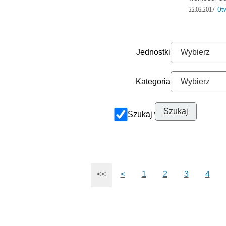
22.02.2017
Ot
Jednostki
Kategoria
Szukaj w archiwum
<<
<
1
2
3
4