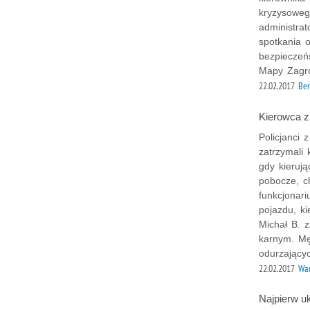
kryzysowego
administra
spotkania 
bezpieczeń
Mapy Zagro
22.02.2017
Bem
Kierowca 
Policjanci 
zatrzymali 
gdy kieruj
pobocze, c
funkcjonari
pojazdu, k
Michał B. 
karnym. Mę
odurzającyc
22.02.2017
War
Najpierw uk