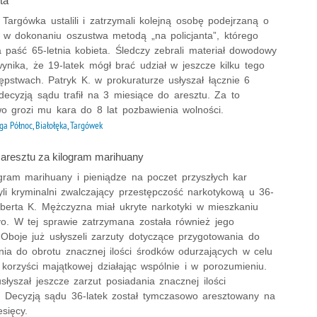
ta"
z Targówka ustalili i zatrzymali kolejną osobę podejrzaną o
ł w dokonaniu oszustwa metodą „na policjanta”, którego
a paść 65-letnia kobieta. Śledczy zebrali materiał dowodowy
ynika, że 19-latek mógł brać udział w jeszcze kilku tego
ępstwach. Patryk K. w prokuraturze usłyszał łącznie 6
decyzją sądu trafił na 3 miesiące do aresztu. Za to
wo grozi mu kara do 8 lat pozbawienia wolności.
ga Północ, Białołęka, Targówek
 aresztu za kilogram marihuany
ogram marihuany i pieniądze na poczet przyszłych kar
yli kryminalni zwalczający przestępczość narkotykową u 36-
oberta K. Mężczyzna miał ukryte narkotyki w mieszkaniu
vo. W tej sprawie zatrzymana została również jego
 Oboje już usłyszeli zarzuty dotyczące przygotowania do
ia do obrotu znacznej ilości środków odurzających w celu
 korzyści majątkowej działając wspólnie i w porozumieniu.
słyszał jeszcze zarzut posiadania znacznej ilości
. Decyzją sądu 36-latek został tymczasowo aresztowany na
sięcy.