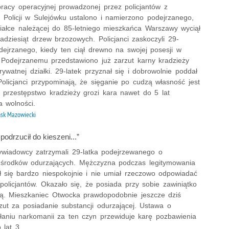
racy operacyjnej prowadzonej przez policjantów z
 Policji w Sulejówku ustalono i namierzono podejrzanego,
ziałce należącej do 85-letniego mieszkańca Warszawy wyciął
lkadziesiąt drzew brzozowych. Policjanci zaskoczyli 29-
dejrzanego, kiedy ten ciął drewno na swojej posesji w
 Podejrzanemu przedstawiono już zarzut karny kradzieży
ywatnej działki. 29-latek przyznał się i dobrowolnie poddał
Policjanci przypominają, że sięganie po cudzą własność jest
a przestępstwo kradzieży grozi kara nawet do 5 lat
a wolności.
sk Mazowiecki
podrzucił do kieszeni...”
wiadowcy zatrzymali 29-latka podejrzewanego o
 środków odurzających. Mężczyzna podczas legitymowania
 się bardzo niespokojnie i nie umiał rzeczowo odpowiadać
policjantów. Okazało się, że posiada przy sobie zawiniątko
ą. Mieszkaniec Otwocka prawdopodobnie jeszcze dziś
zut za posiadanie substancji odurzającej. Ustawa o
ałaniu narkomanii za ten czyn przewiduje karę pozbawienia
 lat 3.