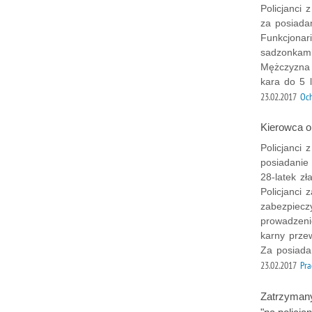
Policjanci 
za posiada
Funkcjonar
sadzonkami
Mężczyzna 
kara do 5 l
23.02.2017
Och
Kierowca o
Policjanci 
posiadanie
28-latek z
Policjanci 
zabezpiecz
prowadzen
karny prze
Za posiada
23.02.2017
Pra
Zatrzymany