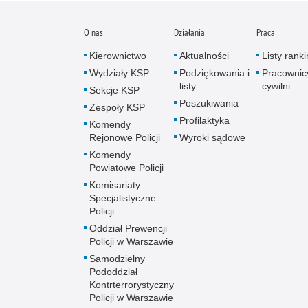
O nas
Działania
Praca
Kierownictwo
Aktualności
Listy rank
Wydziały KSP
Podziękowania i
Pracownic
listy
cywilni
Sekcje KSP
Poszukiwania
Zespoły KSP
Profilaktyka
Komendy
Rejonowe Policji
Wyroki sądowe
Komendy
Powiatowe Policji
Komisariaty
Specjalistyczne
Policji
Oddział Prewencji
Policji w Warszawie
Samodzielny
Pododdział
Kontrterrorystyczny
Policji w Warszawie