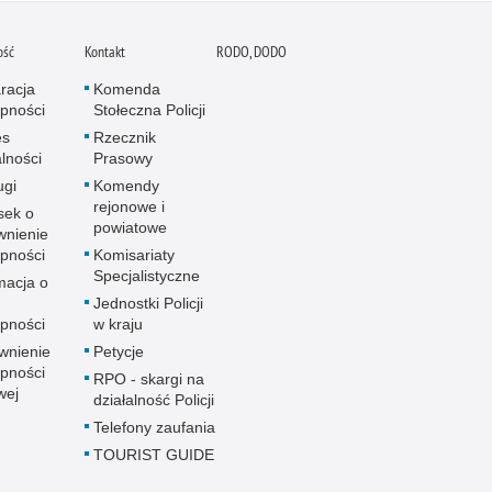
ość
Kontakt
RODO, DODO
racja
Komenda
pności
Stołeczna Policji
es
Rzecznik
alności
Prasowy
ugi
Komendy
rejonowe i
sek o
powiatowe
wnienie
pności
Komisariaty
Specjalistyczne
macja o
u
Jednostki Policji
pności
w kraju
wnienie
Petycje
pności
RPO - skargi na
wej
działalność Policji
Telefony zaufania
TOURIST GUIDE