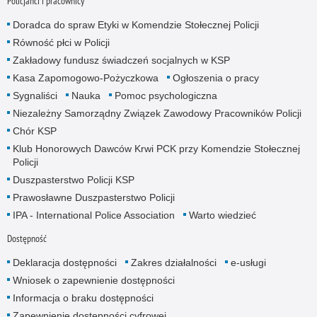
Policjanci i pracownicy
Doradca do spraw Etyki w Komendzie Stołecznej Policji
Równość płci w Policji
Zakładowy fundusz świadczeń socjalnych w KSP
Kasa Zapomogowo-Pożyczkowa
Ogłoszenia o pracy
Sygnaliści
Nauka
Pomoc psychologiczna
Niezależny Samorządny Związek Zawodowy Pracowników Policji
Chór KSP
Klub Honorowych Dawców Krwi PCK przy Komendzie Stołecznej
Policji
Duszpasterstwo Policji KSP
Prawosławne Duszpasterstwo Policji
IPA - International Police Association
Warto wiedzieć
Dostępność
Deklaracja dostępności
Zakres działalności
e-usługi
Wniosek o zapewnienie dostępności
Informacja o braku dostępności
Zapewnienie dostępności cyfrowej