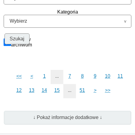
Kategoria
Szukaj w
archiwum
<<
<
1
...
7
8
9
10
11
12
13
14
15
...
51
>
>>
↓ Pokaż informacje dodatkowe ↓