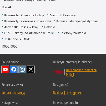
Kontakt
Komenda Stołeczna Policji
Rzecznik Prasowy
Komendy rejonowe i powiatowe
Komisariaty Specjalistyczne
Jednostki Policji w kraju
Petycje
RPO - skargi na działalność Policji
Telefony zaufania
TOURIST GUIDE
RODO, DODO
Policja online
Biuletyn Informacji Publicznej
BIP Komenda Stołeczna
Policji
Redakcja serwisu
Dostępność
Kontakt z redakcją
Deklaracja dostępności
Nota prawna
Inne wersje portalu