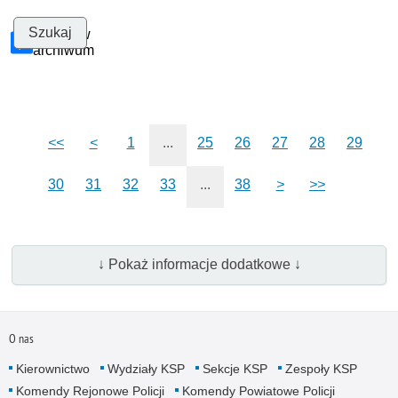
Szukaj w
archiwum
<<
<
1
...
25
26
27
28
29
30
31
32
33
...
38
>
>>
↓ Pokaż informacje dodatkowe ↓
O nas
Kierownictwo
Wydziały KSP
Sekcje KSP
Zespoły KSP
Komendy Rejonowe Policji
Komendy Powiatowe Policji