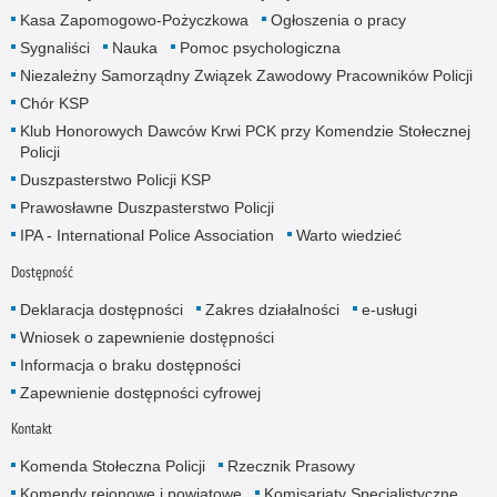
Kasa Zapomogowo-Pożyczkowa
Ogłoszenia o pracy
Sygnaliści
Nauka
Pomoc psychologiczna
Niezależny Samorządny Związek Zawodowy Pracowników Policji
Chór KSP
Klub Honorowych Dawców Krwi PCK przy Komendzie Stołecznej
Policji
Duszpasterstwo Policji KSP
Prawosławne Duszpasterstwo Policji
IPA - International Police Association
Warto wiedzieć
Dostępność
Deklaracja dostępności
Zakres działalności
e-usługi
Wniosek o zapewnienie dostępności
Informacja o braku dostępności
Zapewnienie dostępności cyfrowej
Kontakt
Komenda Stołeczna Policji
Rzecznik Prasowy
Komendy rejonowe i powiatowe
Komisariaty Specjalistyczne