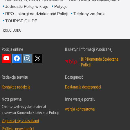
Jednostki Policji w kraju
Petycje
RPO - skargi na działalność Policji
Telefony zaufania
TOURIST GUIDE
RODO, DODO
Policja online
Biuletyn Informacji Publicznej
BIP Komenda Stołeczna
Policji
Redakcja serwisu
Dostępność
Kontakt z redakcją
Deklaracja dostępności
Nota prawna
Inne wersje portalu
Chcesz wykorzystać materiał
wersja kontrastowa
z serwisu Komenda Stołeczna Policji.
Zapoznaj się z zasadami
Polityka prywatności