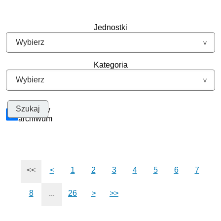
Jednostki
Kategoria
Szukaj w
archiwum
<<
<
1
2
3
4
5
6
7
8
...
26
>
>>