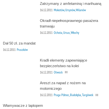
Zatrzymany z amfetaminą i marihuaną
16.12.2011
Mokotów, Ursynów, Wilanów
Okradł niepełnosprawnego pasażera
tramwaju
16.12.2011
Ochota, Ursus, Włochy
Dał 50 zł. za mandat
16.12.2011
Pruszków
Kradli elementy zapewniające
bezpieczeństwo na kolei
16.12.2011
Otwock
Areszt za napad z nożem na
motorniczego
16.12.2011
Praga Północ, Białołęka, Targówek
Włamywacze z laptopem