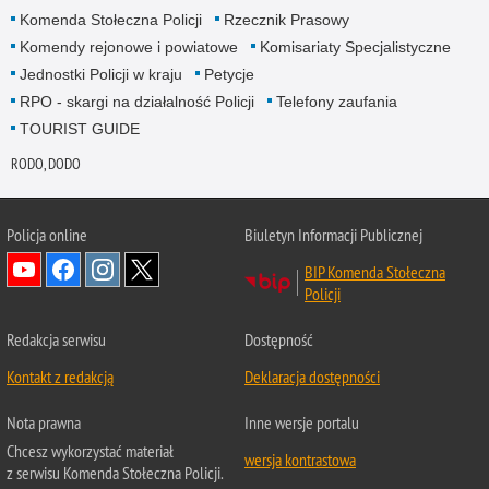
Komenda Stołeczna Policji
Rzecznik Prasowy
Komendy rejonowe i powiatowe
Komisariaty Specjalistyczne
Jednostki Policji w kraju
Petycje
RPO - skargi na działalność Policji
Telefony zaufania
TOURIST GUIDE
RODO, DODO
Policja online
Biuletyn Informacji Publicznej
BIP Komenda Stołeczna
Policji
Redakcja serwisu
Dostępność
Kontakt z redakcją
Deklaracja dostępności
Nota prawna
Inne wersje portalu
Chcesz wykorzystać materiał
wersja kontrastowa
z serwisu Komenda Stołeczna Policji.