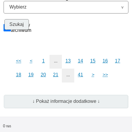
Szukaj w
archiwum
<<
<
1
...
13
14
15
16
17
18
19
20
21
...
41
>
>>
↓ Pokaż informacje dodatkowe ↓
O nas