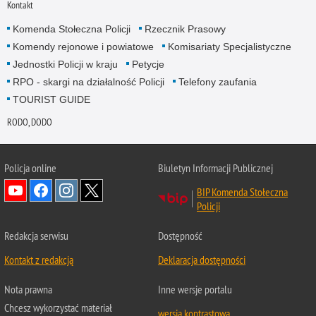
Kontakt
Komenda Stołeczna Policji
Rzecznik Prasowy
Komendy rejonowe i powiatowe
Komisariaty Specjalistyczne
Jednostki Policji w kraju
Petycje
RPO - skargi na działalność Policji
Telefony zaufania
TOURIST GUIDE
RODO, DODO
Policja online
Biuletyn Informacji Publicznej
BIP Komenda Stołeczna
Policji
Redakcja serwisu
Dostępność
Kontakt z redakcją
Deklaracja dostępności
Nota prawna
Inne wersje portalu
Chcesz wykorzystać materiał
wersja kontrastowa