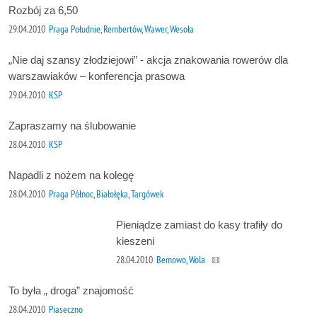
Rozbój za 6,50
29.04.2010
Praga Południe, Rembertów, Wawer, Wesoła
„Nie daj szansy złodziejowi” - akcja znakowania rowerów dla
warszawiaków – konferencja prasowa
29.04.2010
KSP
Zapraszamy na ślubowanie
28.04.2010
KSP
Napadli z nożem na kolegę
28.04.2010
Praga Północ, Białołęka, Targówek
Pieniądze zamiast do kasy trafiły do
kieszeni
28.04.2010
Bemowo, Wola
To była „ droga” znajomość
28.04.2010
Piaseczno