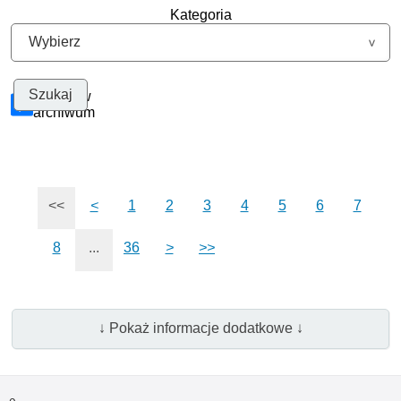
Kategoria
Szukaj w
archiwum
<<
<
1
2
3
4
5
6
7
8
...
36
>
>>
↓ Pokaż informacje dodatkowe ↓