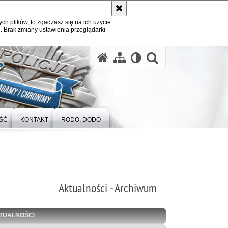
ych plików, to zgadzasz się na ich użycie
. Brak zmiany ustawienia przeglądarki
otwórz wysz
ŚĆ
KONTAKT
RODO, DODO
Aktualności - Archiwum
TUALNOŚCI