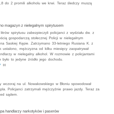
 0,8 do 2 promili alkoholu we krwi. Teraz śledczy muszą
no magazyn z nielegalnym spirytusem
itrów spirytusu zabezpieczyli policjanci z wydziału dw. z
ścią gospodarczą stołecznej Policji w nielegalnym
na Saskiej Kępie. Zatrzymano 33-letniego Rusiana K. z
ak ustalono, mężczyzna od kilku miesięcy zaopatrywał
ndlarzy w nielegalny alkohol. W rozmowie z policjantami
e było to jedyne źródło jego dochodu.
P
tóry wczoraj na ul. Nowakowskiego w Błoniu spowodował
pla. Policjanci zatrzymali mężczyźnie prawo jazdy. Teraz za
zed sądem.
upa handlarzy narkotyków i paserów