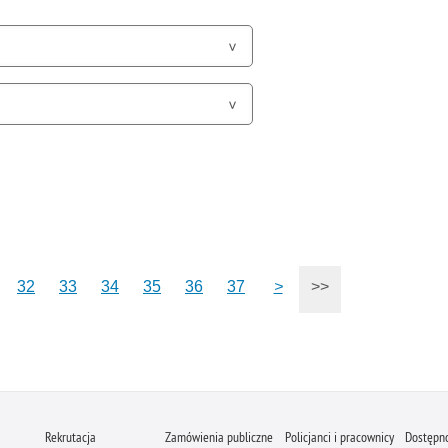
32
33
34
35
36
37
>
>>
Rekrutacja
Zamówienia publiczne
Policjanci i pracownicy
Dostępn