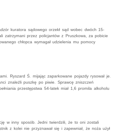
nadzór kuratora sądowego orzekł sąd wobec dwóch 15-
tali zatrzymani przez policjantów z Pruszkowa, za pobicie
odowanego chłopca wymagał udzielenia mu pomocy
mi. Ryszard Ś. mijając zaparkowane pojazdy rysował je.
anci znaleźli puszkę po piwie. Sprawcę zniszczeń
pełniania przestępstwa 54-latek miał 1,6 promila alkoholu
ję w inny sposób. Jedni twierdzili, że to oni zostali
ik z kolei nie przyznawał się i zapewniał, że noża użył