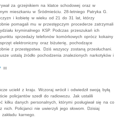
rywał za grzejnikiem na klatce schodowej oraz w
ym mieszkaniu w Śródmieściu. 28-letniego Patryka G.
czyzn i kobietę w wieku od 21 do 31 lat, którzy
bnie pomagali mu w przestępczym procederze zatrzymali
 wydziału kryminalnego KSP. Podczas przeszukań ich
 punktu sprzedaży telefonów komórkowych oprócz kokainy
sprzęt elektroniczny oraz biżuterię, pochodzące
bnie z przestępstwa. Dziś wszyscy zostaną przesłuchani.
iusze ustalą źródło pochodzenia znalezionych narkotyków i
P
cze uciekł z kraju. Wczoraj wrócił i odwiedził swoją byłą
cie policjantów szedł do radiowozu. Jak ustalili
ć kilku danych personalnych, którymi posługiwał się na co
nich. Policjanci nie uwierzyli jego słowom. Dzisiaj
o zakładu karnego.