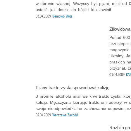
w obronie własnej. Wszyscy byli pijani, mieli od
ustalić, jak doszło do bójki i kto zawinił.
03.04.2009
Bemowo, Wola
Zlikwidowa
Ponad 600 l
przestępczo
magazynie 
Ukrainy. J
praskich ha
przyznał, ż
03.04.2009
KS
Pijany traktorzysta spowodował kolizję
3 promile alkoholu miał we krwi traktorzysta, k
kolizję. Męzczyzna kierując traktorem uderzył w o
swoje nieodpowiedzialne zachowanie odpowie pr
02.04.2009
Warszawa Zachód
Rozbita gr