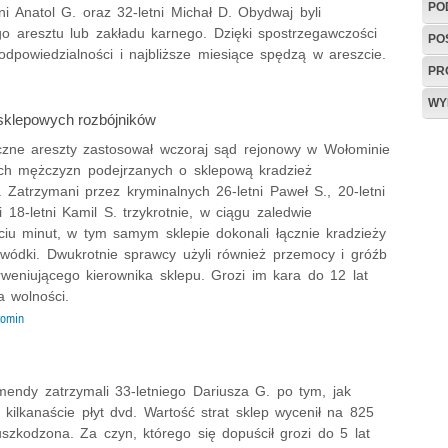
PO
ni Anatol G. oraz 32-letni Michał D. Obydwaj byli
o aresztu lub zakładu karnego. Dzięki spostrzegawczości
PO
dpowiedzialności i najbliższe miesiące spędzą w areszcie.
PR
WY
 sklepowych rozbójników
zne areszty zastosował wczoraj sąd rejonowy w Wołominie
ch mężczyzn podejrzanych o sklepową kradzież
. Zatrzymani przez kryminalnych 26-letni Paweł S., 20-letni
 18-letni Kamil S. trzykrotnie, w ciągu zaledwie
ęciu minut, w tym samym sklepie dokonali łącznie kradzieży
 wódki. Dwukrotnie sprawcy użyli również przemocy i gróźb
rweniującego kierownika sklepu. Grozi im kara do 12 lat
a wolności.
łomin
mendy zatrzymali 33-letniego Dariusza G. po tym, jak
kilkanaście płyt dvd. Wartość strat sklep wycenił na 825
uszkodzona. Za czyn, którego się dopuścił grozi do 5 lat