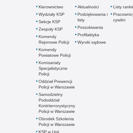
Kierownictwo
Aktualności
Listy rank
Wydziały KSP
Podziękowania i
Pracownic
listy
cywilni
Sekcje KSP
Poszukiwania
Zespoły KSP
Profilaktyka
Komendy
Rejonowe Policji
Wyroki sądowe
Komendy
Powiatowe Policji
Komisariaty
Specjalistyczne
Policji
Oddział Prewencji
Policji w Warszawie
Samodzielny
Pododdział
Kontrterrorystyczny
Policji w Warszawie
Ośrodek Szkolenia
Policji w Warszawie
KSP w Unii