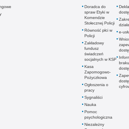
ingowe
Doradca do
Dekla
spraw Etyki w
dostę
y
Komendzie
Zakr
Stołecznej Policji
dział
Równość płci w
e-usł
Policji
Wnio
Zakładowy
zape
fundusz
dostę
świadczeń
Infor
socjalnych w KSP
brak
Kasa
dostę
Zapomogowo-
Zape
Pożyczkowa
dostę
Ogłoszenia o
cyfro
pracy
Sygnaliści
Nauka
Pomoc
psychologiczna
Niezależny