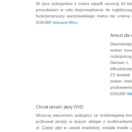
W ręce policjantów z metra wpadli wczoraj 42-let
poszukiwani w celu doprowadzenia do najbliższeg
funkcjonariuszy warszawskiego metra nie unikną o
03.04.2009
Komisariat Metra
Areszt dla
Dwumiesięc
wobec trze
rozbójniczą
Damian Ł. i
kilkudziesi
23 butelek
wobec inte
pozbawieni
03.04.2009
Wo
Chciał ukraść płyty DVD
Wczoraj wieczorem policjanci ze śródmiejskiej ko
próbował ukraść w dużym sklepie z multimediami 
zł. Część płyt w czasie kradzieży została trwale 