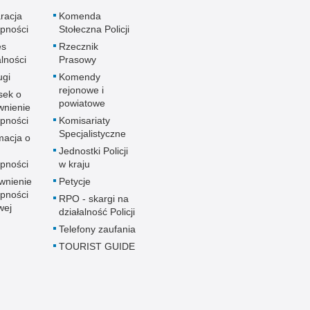
racja
Komenda
pności
Stołeczna Policji
es
Rzecznik
alności
Prasowy
ugi
Komendy
rejonowe i
sek o
powiatowe
wnienie
pności
Komisariaty
Specjalistyczne
macja o
u
Jednostki Policji
pności
w kraju
wnienie
Petycje
pności
RPO - skargi na
wej
działalność Policji
Telefony zaufania
TOURIST GUIDE