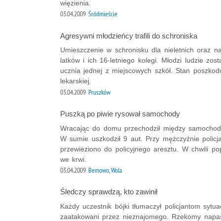
więzienia.
03.04.2009
Śródmieście
Agresywni młodzieńcy trafili do schroniska
Umieszczenie w schronisku dla nieletnich oraz 
latków i ich 16-letniego kolegi. Młodzi ludzie zos
ucznia jednej z miejscowych szkół. Stan poszk
lekarskiej.
03.04.2009
Pruszków
Puszką po piwie rysował samochody
Wracając do domu przechodził między samochoda
W sumie uszkodził 9 aut. Przy mężczyźnie policj
przewieziono do policyjnego aresztu. W chwili po
we krwi.
03.04.2009
Bemowo, Wola
Śledczy sprawdzą, kto zawinił
Każdy uczestnik bójki tłumaczył policjantom sytuac
zaatakowani przez nieznajomego. Rzekomy napastn