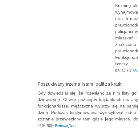
Kokainę uk
wynajmowan
oraz 5 męż
prawdopodo
policjanci
mieszkań i
znaleziono 
prawdopodo
Funkcjonar
rzeczy.
02.04.2009
KS
Poszukiwany trzema listami trafił za kratki
Gdy dowiedział się, że rozesłano za nim listy goń
dziewczynę. Chwilę później w kajdankach i w asyś
funkcjonariusze, mężczyzna wyuczył się na pamię
dzień. Podczas legitymowania wyrecytował jedne z 
zostanie przewieziony tam gdzie jego miejsce, d
02.04.2009
Bemowo, Wola