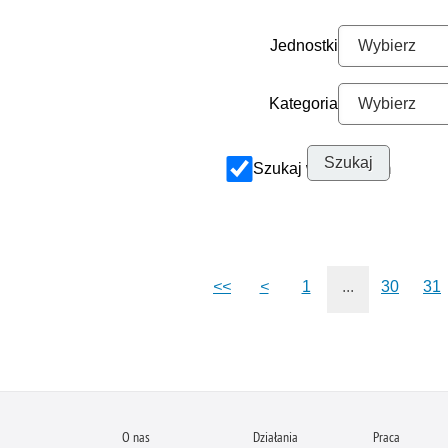
Jednostki
Kategoria
Szukaj w archiwum
<<
<
1
...
30
31
O nas
Działania
Praca