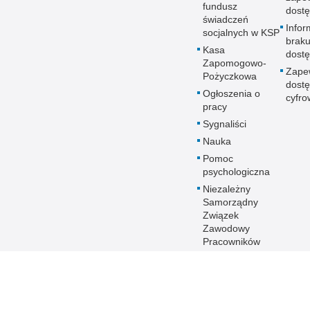
fundusz
dostę
świadczeń
Infor
socjalnych w KSP
brak
Kasa
dostę
Zapomogowo-
Zape
Pożyczkowa
dostę
Ogłoszenia o
cyfro
pracy
Sygnaliści
Nauka
Pomoc
psychologiczna
Niezależny
Samorządny
Związek
Zawodowy
Pracowników
Policji
Chór KSP
Klub Honorowych
Dawców Krwi