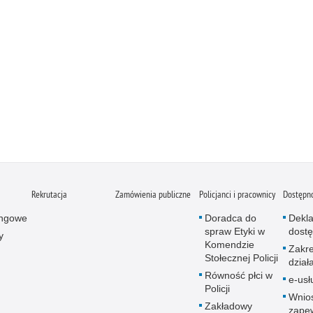
Rekrutacja
Zamówienia publiczne
Policjanci i pracownicy
Dostępn
ingowe
Doradca do
Dekla
spraw Etyki w
dostę
y
Komendzie
Zakr
Stołecznej Policji
dział
Równość płci w
e-usł
Policji
Wnio
Zakładowy
zape