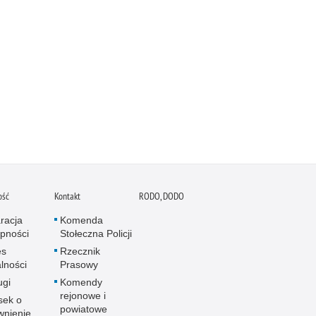
ość
Kontakt
RODO, DODO
racja
Komenda
pności
Stołeczna Policji
es
Rzecznik
alności
Prasowy
ugi
Komendy
rejonowe i
sek o
powiatowe
wnienie