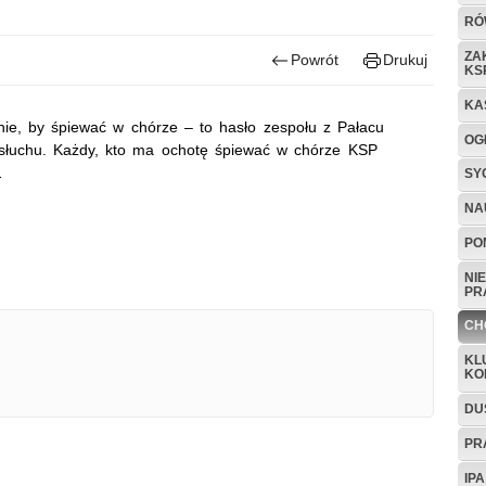
RÓ
ZA
Powrót
Drukuj
KS
KA
nie, by śpiewać w chórze – to hasło zespołu z Pałacu
OG
ę słuchu. Każdy, kto ma ochotę śpiewać w chórze KSP
…
SY
NA
PO
NI
PR
CH
KL
KO
DU
PR
IP