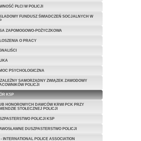
WNOŚĆ PŁCI W POLICJI
KŁADOWY FUNDUSZ ŚWIADCZEŃ SOCJALNYCH W
P
SA ZAPOMOGOWO-POŻYCZKOWA
ŁOSZENIA O PRACY
GNALIŚCI
UKA
MOC PSYCHOLOGICZNA
EZALEŻNY SAMORZĄDNY ZWIĄZEK ZAWODOWY
ACOWNIKÓW POLICJI
ÓR KSP
UB HONOROWYCH DAWCÓW KRWI PCK PRZY
MENDZIE STOŁECZNEJ POLICJI
SZPASTERSTWO POLICJI KSP
AWOSŁAWNE DUSZPASTERSTWO POLICJI
A - INTERNATIONAL POLICE ASSOCIATION