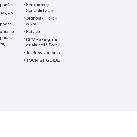
pności
Komisariaty
Specjalistyczne
macja o
u
Jednostki Policji
pności
w kraju
wnienie
Petycje
pności
RPO - skargi na
wej
działalność Policji
Telefony zaufania
TOURIST GUIDE