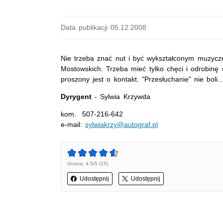
Data publikacji 05.12.2008
Nie trzeba znać nut i być wykształconym muzycz
Mostowskich. Trzeba mieć tylko chęci i odrobin
proszony jest o kontakt. "Przesłuchanie" nie boli
Dyrygent
- Sylwia Krzywda
kom. 507-216-642
e-mail:
sylwiakrzy@autograf.pl
Ocena: 4.5/5 (15)
Udostępnij
Udostępnij