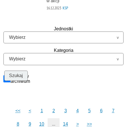
w akcji
16.12.2023
KSP
Jednostki
Kategoria
Szukaj w
archiwum
<<
<
1
2
3
4
5
6
7
8
9
10
...
14
>
>>