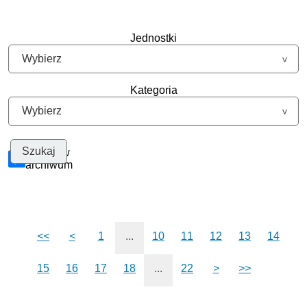
Jednostki
Kategoria
Szukaj w
archiwum
<<
<
1
...
10
11
12
13
14
15
16
17
18
...
22
>
>>