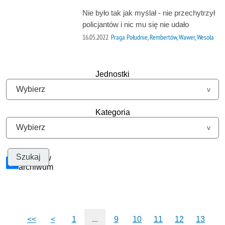
Nie było tak jak myślał - nie przechytrzył
policjantów i nic mu się nie udało
16.05.2022
Praga Południe, Rembertów, Wawer, Wesoła
Jednostki
Kategoria
Szukaj w
archiwum
<<
<
1
...
9
10
11
12
13