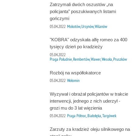
Zatrzymali dwóch oszustów „na
policjanta” poszukiwanych listami
gończymi
05.04.2022
Mokotów, Ursynów, Wilanów
"KOBRA" odzyskała alfę romeo za 400
tysięcy dzień po kradzieży
05.04.2022
Praga Południe, Rembertów, Wawer, Wesoła, Pruszków
Rozbój na współlokatorce
05.04.2022
Wołomin
Wyzywał i obrażał policjantów w trakcie
interwencji, jednego z nich uderzył -
grozi mu do 3 lat więzienia
05.04.2022
Praga Północ, Białołęka, Targówek
Zarzuty za kradzież oleju silnikowego na