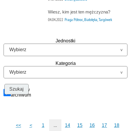
Wiesz, kim jest ten mężczyzna?
04.04.2022
Praga Północ, Białołęka, Targówek
Jednostki
Kategoria
Szukaj w
archiwum
<<
<
1
...
14
15
16
17
18