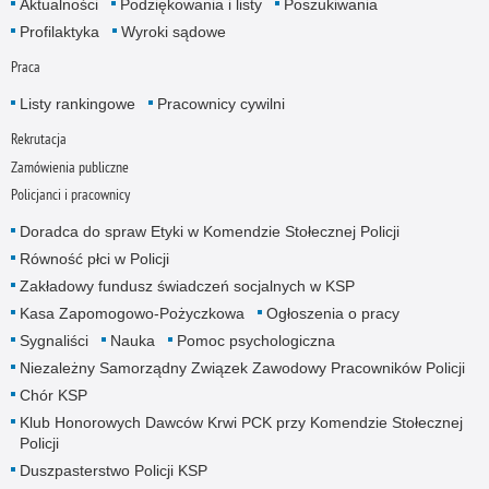
Aktualności
Podziękowania i listy
Poszukiwania
Profilaktyka
Wyroki sądowe
Praca
Listy rankingowe
Pracownicy cywilni
Rekrutacja
Zamówienia publiczne
Policjanci i pracownicy
Doradca do spraw Etyki w Komendzie Stołecznej Policji
Równość płci w Policji
Zakładowy fundusz świadczeń socjalnych w KSP
Kasa Zapomogowo-Pożyczkowa
Ogłoszenia o pracy
Sygnaliści
Nauka
Pomoc psychologiczna
Niezależny Samorządny Związek Zawodowy Pracowników Policji
Chór KSP
Klub Honorowych Dawców Krwi PCK przy Komendzie Stołecznej
Policji
Duszpasterstwo Policji KSP