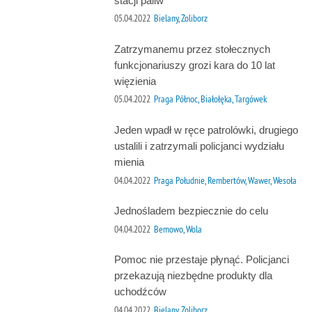
stacji paliw
05.04.2022
Bielany, Żoliborz
Zatrzymanemu przez stołecznych
funkcjonariuszy grozi kara do 10 lat
więzienia
05.04.2022
Praga Północ, Białołęka, Targówek
Jeden wpadł w ręce patrolówki, drugiego
ustalili i zatrzymali policjanci wydziału
mienia
04.04.2022
Praga Południe, Rembertów, Wawer, Wesoła
Jednośladem bezpiecznie do celu
04.04.2022
Bemowo, Wola
Pomoc nie przestaje płynąć. Policjanci
przekazują niezbędne produkty dla
uchodźców
04.04.2022
Bielany, Żoliborz