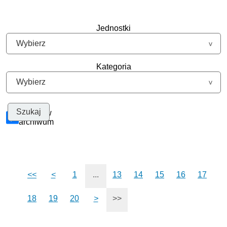
Jednostki
Kategoria
Szukaj w
archiwum
<<
<
1
...
13
14
15
16
17
18
19
20
>
>>