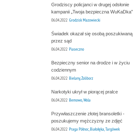
Grodziscy policjanci w drugej odsłonie
kampanii „Twoja bezpieczna WuKaDka”
06.04.2022
Grodzisk Mazowiecki
Świadek okazał się osobą poszukiwaną
przez sąd
06.04.2022
Piaseczno
Bezpieczny senior na drodze i w życiu
codziennym
06.04.2022
Bielany, Żoliborz
Narkotyki ukrył w piorącej pralce
06.04.2022
Bemowo, Wola
Przywłaszczenie złotej bransoletki -
poszukujemy mężczyzny ze zdjęć
06.04.2022
Praga Północ, Białołęka, Targówek