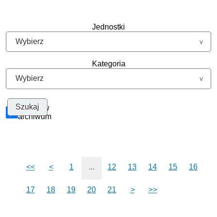
Jednostki
Kategoria
Szukaj w
archiwum
<<
<
1
...
12
13
14
15
16
17
18
19
20
21
>
>>