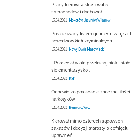
Pijany kierowca skasował 5
samochodów i dachował
13.04.2021
Mokotów, Ursynów, Wilanów
Poszukiwany listem gończym w rękach
nowodworskich kryminalnych
13.04.2021
Nowy Dwór Mazowiecki
,,Przeleciał wiatr, przefrunął ptak i stało
się cmentarzysko ..."
12.04.2021
KSP
Odpowie za posiadanie znacznej ilości
narkotyków
12.04.2021
Bemowo, Wola
Kierował mimo czterech sądowych
zakazów i decyzji starosty o cofnięciu
uprawnień