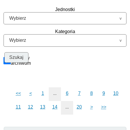
Jednostki
Kategoria
Szukaj w
archiwum
<<
<
1
...
6
7
8
9
10
11
12
13
14
...
20
>
>>