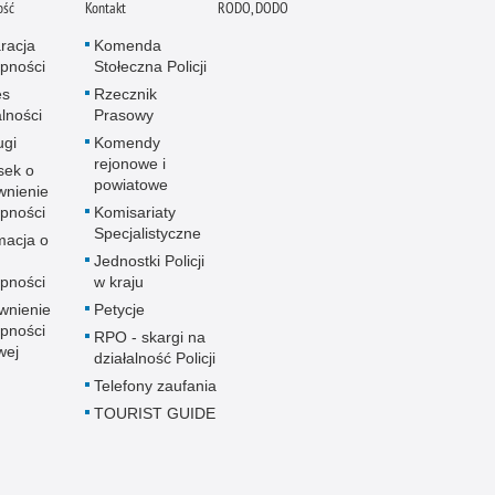
ość
Kontakt
RODO, DODO
racja
Komenda
pności
Stołeczna Policji
es
Rzecznik
alności
Prasowy
ugi
Komendy
rejonowe i
sek o
powiatowe
wnienie
pności
Komisariaty
Specjalistyczne
macja o
u
Jednostki Policji
pności
w kraju
wnienie
Petycje
pności
RPO - skargi na
wej
działalność Policji
Telefony zaufania
TOURIST GUIDE