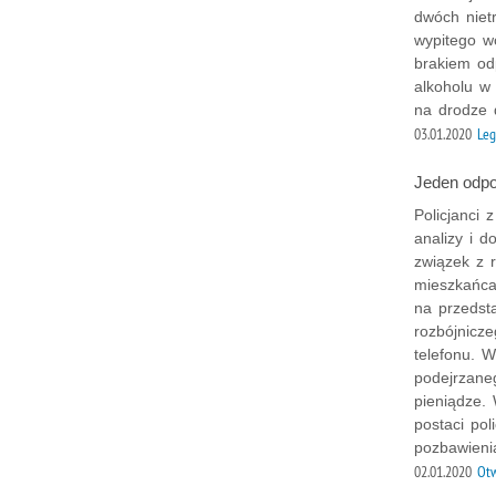
dwóch niet
wypitego w
brakiem od
alkoholu w
na drodze d
03.01.2020
Leg
Jeden odpo
Policjanci
analizy i 
związek z 
mieszkańca
na przedst
rozbójnicz
telefonu. W
podejrzane
pieniądze.
postaci pol
pozbawieni
02.01.2020
Otw