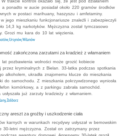
. W trakcie kontroli okazało się, że jest pod działaniem
, a ponadto w aucie posiadał około 220 gramów środków
wnych w postaci marihuany, haszyszu i amfetaminy.
 jego mieszkaniu funkcjonariusze znaleźli i zabezpieczyli
oło 14,3 kg narkotyków. Mężczyzna został tymczasowo
y. Grozi mu kara do 10 lat więzienia.
otów, Ursynów, Wilanów
mość zakończona zarzutami za kradzież z włamaniem
 lat pozbawienia wolności może grozić kobiecie
j przez kryminalnych z Bielan. 33-latka podczas spotkania
go alkoholem, ukradła znajomemu klucze do mieszkania
yki do samochodu. Z mieszkania pokrzywdzonego wyniosła
telefon komórkowy, a z parkingu zabrała samochód.
 usłyszała już zarzuty kradzieży z włamaniem.
lany, Żoliborz
czny areszt za groźby i uszkodzenie ciała
tów karnych w warunkach recydywy usłyszał w bemowskim
ie 30-letni mężczyzna. Został on zatrzymany przez
w podczas awantury domowej. Agresywny 30-latek groził