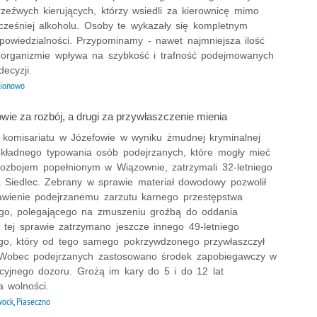
rzeźwych kierujących, którzy wsiedli za kierownicę mimo
cześniej alkoholu. Osoby te wykazały się kompletnym
powiedzialności. Przypominamy - nawet najmniejsza ilość
 organizmie wpływa na szybkość i trafność podejmowanych
ecyzji.
ionowo
wie za rozbój, a drugi za przywłaszczenie mienia
 z komisariatu w Józefowie w wyniku żmudnej kryminalnej
dokładnego typowania osób podejrzanych, które mogły mieć
rozbojem popełnionym w Wiązownie, zatrzymali 32-letniego
 Siedlec. Zebrany w sprawie materiał dowodowy pozwolił
awienie podejrzanemu zarzutu karnego przestępstwa
ego, polegającego na zmuszeniu groźbą do oddania
 tej sprawie zatrzymano jeszcze innego 49-letniego
go, który od tego samego pokrzywdzonego przywłaszczył
 Wobec podejrzanych zastosowano środek zapobiegawczy w
icyjnego dozoru. Grożą im kary do 5 i do 12 lat
a wolności.
ock, Piaseczno