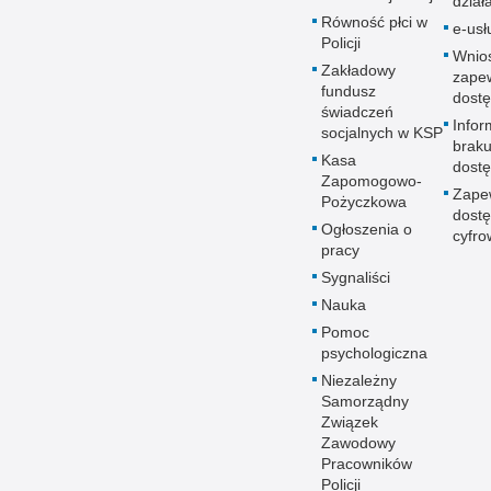
dział
Równość płci w
e-usł
Policji
Wnio
Zakładowy
zape
fundusz
dostę
świadczeń
Infor
socjalnych w KSP
brak
Kasa
dostę
Zapomogowo-
Zape
Pożyczkowa
dostę
Ogłoszenia o
cyfro
pracy
Sygnaliści
Nauka
Pomoc
psychologiczna
Niezależny
Samorządny
Związek
Zawodowy
Pracowników
Policji