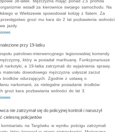
dpowie 38-latek. Mężczyzna mając ponad 2,5 promila
 organizmie wsiadł za kierownice swojego samochodu. Na
łskiego w Wieliszewie spowodował kolizję z fiatem. Za
 przestępstwo grozi mu kara do 2 lat pozbawienia wolności
awa jazdy.
ionowo
nalezione przy 19-latku
zespołu patrolowo-interwencyjnego legionowskiej komendy
 mężczyznę, który w posiadał marihuanę. Funkcjonariusze
li narkotyki, a 19-latka zatrzymali do wyjaśnienia sprawy.
u materiału dowodowego mężczyzna usłyszał zarzut
a środków odurzających. Zgodnie z ustawą o
łaniu narkomanii, za nielegalne posiadanie środków
h grozi kara pozbawiania wolności do lat 3.
ionowo
owca nie zatrzymał się do policyjnej kontroli i naruszył
ć cielesną policjantów
 z komisariatu na Targówku w wyniku pościgu zatrzymali
yoty, który kierował w stanie nietrzeźwości. Mężczyzna