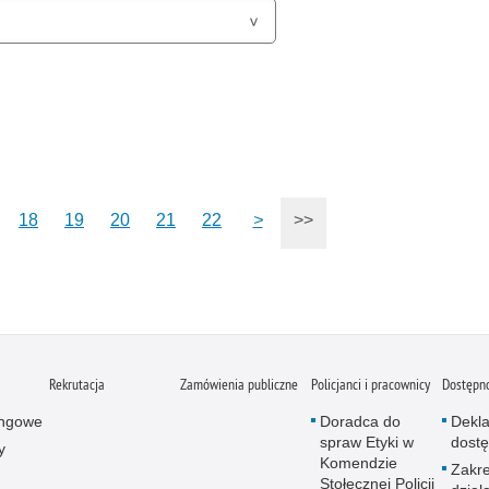
18
19
20
21
22
>
>>
Rekrutacja
Zamówienia publiczne
Policjanci i pracownicy
Dostępn
ingowe
Doradca do
Dekla
spraw Etyki w
dostę
y
Komendzie
Zakr
Stołecznej Policji