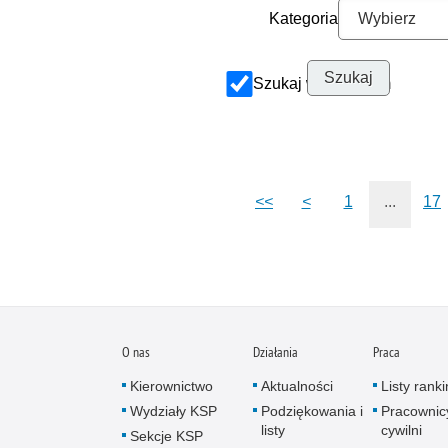
Kategoria
Szukaj w archiwum
<<
<
1
...
17
O nas
Działania
Praca
Kierownictwo
Aktualności
Listy rank
Wydziały KSP
Podziękowania i
Pracownic
listy
cywilni
Sekcje KSP