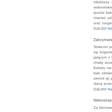
młodzieży, 
wołomiński
quizów było
również ud
oraz zorga
03.06.2019
Mok
Zatrzymane
Stołeczni p
się ścigan
jadącym z L
chwilę wcze
Kobiety ni
była zdziwi
zwrócił jej
staną prze
03.06.2019
Mok
Nietrzeźwy
Za kierowa