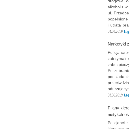
drogowej o
alkoholu w
ul. Przedpe
popełnione
i utrata pr
03.06.2019
Leg
Narkotyki z
Policjanci 
zatrzymali
zabezpieczy
Po zebrani
poosiadani
przeciwdzia
odurzającyc
03.06.2019
Leg
Pijany kier
nietykalnoś
Policjanci
kierowcę to