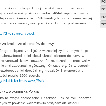
PO
żania się do pokrzywdzonej i kontaktowania z nią oraz
PO
cyjny zastosował prokurator wobec 46-letniego mężczyzny.
PR
dejrzany o kierowanie gróźb karalnych pod adresem swojej
ubiny. Teraz mężczyźnie grozi kara do 5 lat pozbawienia
WY
ga Północ, Białołęka, Targówek
 za kradzieże ekspresów do kawy
tórego policjanci znali już z wcześniejszych zatrzymań, po
y najprawdopodobniej chciał ukraść ekspres do kawy w
Zrezygnował, kiedy zauważył, że rozpoznali go pracownicy
licjanci zatrzymali mężczyznę. Okazało się, że w ostatnim
prawdopodobniej dopuścił się kradzieży 5 ekspresów o
tości prawie 1500 złotych.
ga Południe, Rembertów, Wawer, Wesoła
cka z wołomińską Policją
cka to święto obchodzone 1 czerwca. Jak co roku podczas
nych w powiecie wołomińskim festynów dla dzieci i