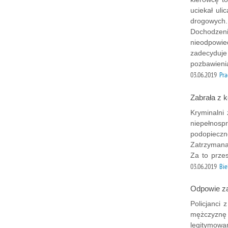
uciekał ul
drogowych.
Dochodzeni
nieodpowie
zadecyduje
pozbawieni
03.06.2019
Pra
Zabrała z 
Kryminalni 
niepełnosp
podopieczne
Zatrzymana
Za to prze
03.06.2019
Bie
Odpowie za
Policjanci 
mężczyznę 
legitymowa