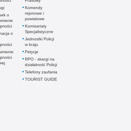
alności
Prasowy
ugi
Komendy
rejonowe i
sek o
powiatowe
wnienie
pności
Komisariaty
Specjalistyczne
macja o
u
Jednostki Policji
pności
w kraju
wnienie
Petycje
pności
RPO - skargi na
wej
działalność Policji
Telefony zaufania
TOURIST GUIDE