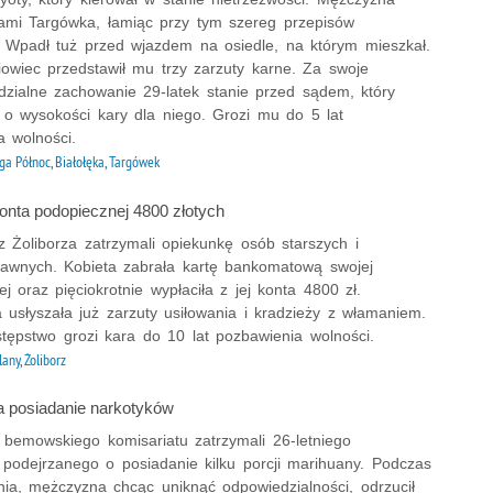
icami Targówka, łamiąc przy tym szereg przepisów
 Wpadł tuż przed wjazdem na osiedle, na którym mieszkał.
owiec przedstawił mu trzy zarzuty karne. Za swoje
dzialne zachowanie 29-latek stanie przed sądem, który
 o wysokości kary dla niego. Grozi mu do 5 lat
a wolności.
ga Północ, Białołęka, Targówek
konta podopiecznej 4800 złotych
z Żoliborza zatrzymali opiekunkę osób starszych i
rawnych. Kobieta zabrała kartę bankomatową swojej
j oraz pięciokrotnie wypłaciła z jej konta 4800 zł.
 usłyszała już zarzuty usiłowania i kradzieży z włamaniem.
stępstwo grozi kara do 10 lat pozbawienia wolności.
lany, Żoliborz
 posiadanie narkotyków
z bemowskiego komisariatu zatrzymali 26-letniego
podejrzanego o posiadanie kilku porcji marihuany. Podczas
nia, mężczyzna chcąc uniknąć odpowiedzialności, odrzucił