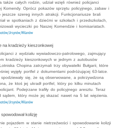
a także całych rodzin, udział wzięli również policjanci
ej Komendy. Oprócz pokazów sprzętu policyjnego, zabaw i
 jeszcze szereg innych atrakcji. Funkcjonariusze brali
ział w spotkaniach z dziećmi w szkołach i przedszkolach,
nizowali wycieczki po Naszej Komendzie i komisariatach.
otów, Ursynów, Wilanów
 na kradzieży kieszonkowej
olicjanci z wydziału wywiadowczo-patrolowego, zajmujący
iem kradzieży kieszonkowych w jednym z autobusów
otniska Chopina zatrzymali trzy obywatelki Bułgarii, które
śniej wyjęły portfel z dokumentami podróżującej 63-latce.
e spodziewały się, że są obserwowane, a pokrzywdzona
ona, że ktoś jej ukradł portfel, który po kilku minutach
 policjant. Podejrzane trafiły do policyjnego aresztu. Teraz
d sądem, który może jej skazać nawet na 5 lat więzienia.
otów, Ursynów, Wilanów
 spowodował kolizję
nie pojazdem w stanie nietrzeźwości i spowodowanie kolizji