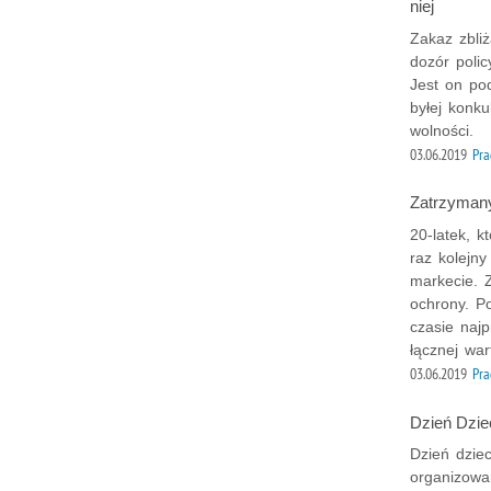
niej
Zakaz zbli
dozór poli
Jest on po
byłej konk
wolności.
03.06.2019
Pra
Zatrzymany
20-latek, k
raz kolejn
markecie. 
ochrony. Po
czasie naj
łącznej war
03.06.2019
Pra
Dzień Dzie
Dzień dzie
organizowa