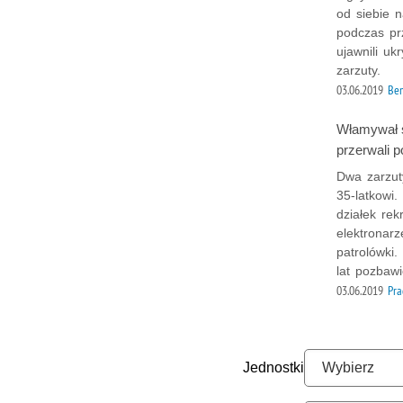
od siebie n
podczas pr
ujawnili uk
zarzuty.
03.06.2019
Bem
Włamywał s
przerwali p
Dwa zarzut
35-latkowi
działek rek
elektronarz
patrolówki
lat pozbawi
03.06.2019
Pra
Jednostki