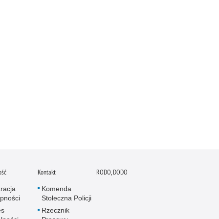
ość
Kontakt
RODO, DODO
racja
Komenda
pności
Stołeczna Policji
es
Rzecznik