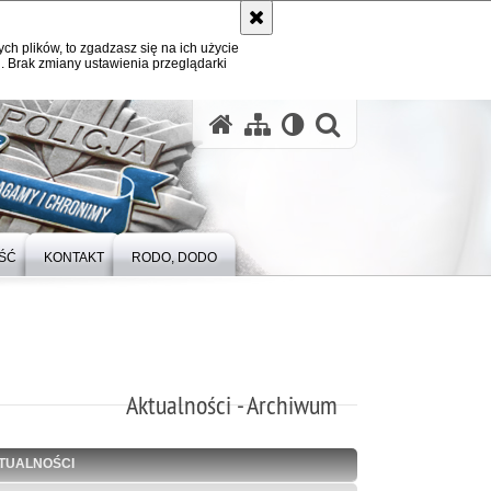
ych plików, to zgadzasz się na ich użycie
. Brak zmiany ustawienia przeglądarki
otwórz wysz
ŚĆ
KONTAKT
RODO, DODO
Aktualności - Archiwum
TUALNOŚCI