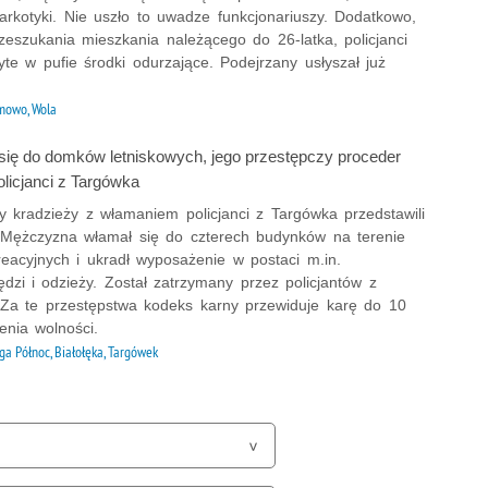
arkotyki. Nie uszło to uwadze funkcjonariuszy. Dodatkowo,
zeszukania mieszkania należącego do 26-latka, policjanci
ryte w pufie środki odurzające. Podejrzany usłyszał już
owo, Wola
ię do domków letniskowych, jego przestępczy proceder
olicjanci z Targówka
y kradzieży z włamaniem policjanci z Targówka przedstawili
. Mężczyzna włamał się do czterech budynków na terenie
reacyjnych i ukradł wyposażenie w postaci m.in.
ędzi i odzieży. Został zatrzymany przez policjantów z
. Za te przestępstwa kodeks karny przewiduje karę do 10
enia wolności.
ga Północ, Białołęka, Targówek