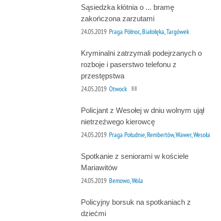
Sąsiedzka kłótnia o ... bramę
zakończona zarzutami
24.05.2019
Praga Północ, Białołęka, Targówek
Kryminalni zatrzymali podejrzanych o
rozboje i paserstwo telefonu z
przestępstwa
24.05.2019
Otwock
Policjant z Wesołej w dniu wolnym ujął
nietrzeźwego kierowcę
24.05.2019
Praga Południe, Rembertów, Wawer, Wesoła
Spotkanie z seniorami w kościele
Mariawitów
24.05.2019
Bemowo, Wola
Policyjny borsuk na spotkaniach z
dziećmi