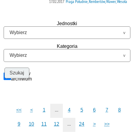
17.02.2017
Praga Południe, Rembertów, Wawer, Wesoła
Jednostki
Kategoria
Szukaj w
archiwum
<<
<
1
...
4
5
6
7
8
9
10
11
12
...
24
>
>>