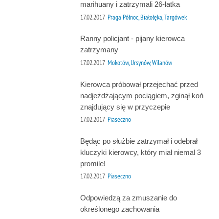
marihuany i zatrzymali 26-latka
17.02.2017
Praga Północ, Białołęka, Targówek
Ranny policjant - pijany kierowca
zatrzymany
17.02.2017
Mokotów, Ursynów, Wilanów
Kierowca próbował przejechać przed
nadjeżdżającym pociągiem, zginął koń
znajdujący się w przyczepie
17.02.2017
Piaseczno
Będąc po służbie zatrzymał i odebrał
kluczyki kierowcy, który miał niemal 3
promile!
17.02.2017
Piaseczno
Odpowiedzą za zmuszanie do
określonego zachowania