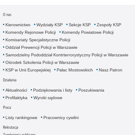
O nas
Kierownictwo
Wydziały KSP
Sekcje KSP
Zespoły KSP
Komendy Rejonowe Policji
Komendy Powiatowe Policji
Komisariaty Specjalistyczne Policji
Oddział Prewencji Policji w Warszawie
Samodzielny Pododdział Kontrterrorystyczny Policji w Warszawie
Ośrodek Szkolenia Policji w Warszawie
KSP w Unii Europejskiej
Pałac Mostowskich
Nasz Patron
Działania
Aktualności
Podziękowania i listy
Poszukiwania
Profilaktyka
Wyroki sądowe
Praca
Listy rankingowe
Pracownicy cywilni
Rekrutacja
Zamówienia publiczne