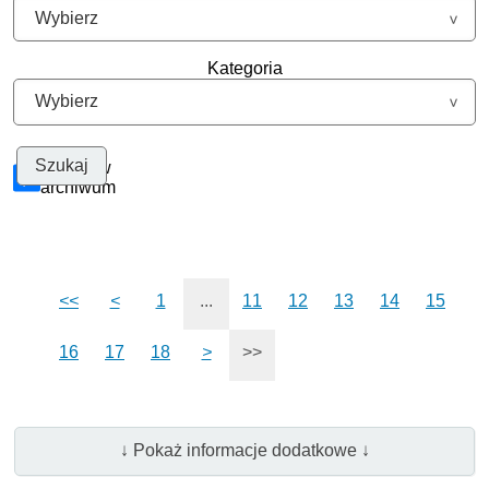
Kategoria
Szukaj w
archiwum
<<
<
1
...
11
12
13
14
15
16
17
18
>
>>
↓ Pokaż informacje dodatkowe ↓