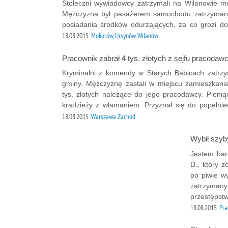
Stołeczni wywiadowcy zatrzymali na Wilanowie m
Mężczyzna był pasażerem samochodu zatrzymanego
posiadania środków odurzających, za co grozi do
18.08.2015
Mokotów, Ursynów, Wilanów
Pracownik zabrał 4 tys. złotych z sejfu pracodaw
Kryminalni z komendy w Starych Babicach zatrzy
gminy. Mężczyznę zastali w miejscu zamieszkania.
tys. złotych należące do jego pracodawcy. Pienią
kradzieży z włamaniem. Przyznał się do popełnie
18.08.2015
Warszawa Zachód
Wybił szyb
Jestem bard
D., który z
po piwie w
zatrzymany,
przestępstw
18.08.2015
Pra