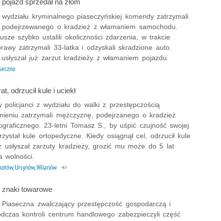
 pojazd sprzedał na złom
z wydziału kryminalnego piaseczyńskiej komendy zatrzymali
, podejrzewanego o kradzież z włamaniem samochodu.
usze szybko ustalili okoliczności zdarzenia, w trakcie
sprawy zatrzymali 33-latka i odzyskali skradzione auto.
usłyszał już zarzut kradzieży z włamaniem pojazdu.
seczno
t, odrzucił kule i uciekł
policjanci z wydziału do walki z przestępczością
mieniu zatrzymali mężczyznę, podejrzanego o kradzież
ograficznego. 23-letni Tomasz S., by uśpić czujność swojej
rzystał kule ortopedyczne. Kiedy osiągnął cel, odrzucił kule
uż usłyszał zarzuty kradzieży, grozić mu może do 5 lat
a wolności.
otów, Ursynów, Wilanów
 znaki towarowe
 z Piaseczna zwalczający przestępczość gospodarczą i
odczas kontroli centrum handlowego zabezpieczyli część