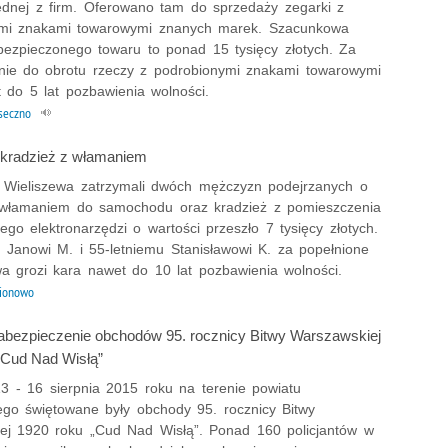
ednej z firm. Oferowano tam do sprzedaży zegarki z
mi znakami towarowymi znanych marek. Szacunkowa
bezpieczonego towaru to ponad 15 tysięcy złotych. Za
ie do obrotu rzeczy z podrobionymi znakami towarowymi
 do 5 lat pozbawienia wolności.
seczno
 kradzież z włamaniem
 z Wieliszewa zatrzymali dwóch mężczyzn podejrzanych o
 włamaniem do samochodu oraz kradzież z pomieszczenia
go elektronarzędzi o wartości przeszło 7 tysięcy złotych.
u Janowi M. i 55-letniemu Stanisławowi K. za popełnione
wa grozi kara nawet do 10 lat pozbawienia wolności.
ionowo
zabezpieczenie obchodów 95. rocznicy Bitwy Warszawskiej
„Cud Nad Wisłą”
3 - 16 sierpnia 2015 roku na terenie powiatu
ego świętowane były obchody 95. rocznicy Bitwy
ej 1920 roku „Cud Nad Wisłą”. Ponad 160 policjantów w