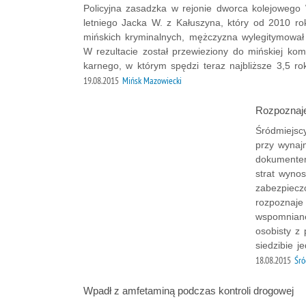
Policyjna zasadzka w rejonie dworca kolejowego
letniego Jacka W. z Kałuszyna, który od 2010 rok
mińskich kryminalnych, mężczyzna wylegitymowa
W rezultacie został przewieziony do mińskiej ko
karnego, w którym spędzi teraz najbliższe 3,5 ro
19.08.2015
Mińsk Mazowiecki
Rozpoznaj
Śródmiejsc
przy wynaj
dokumentem
strat wyno
zabezpiecz
rozpoznaje
wspomniane
osobisty z
siedzibie j
18.08.2015
Śró
Wpadł z amfetaminą podczas kontroli drogowej