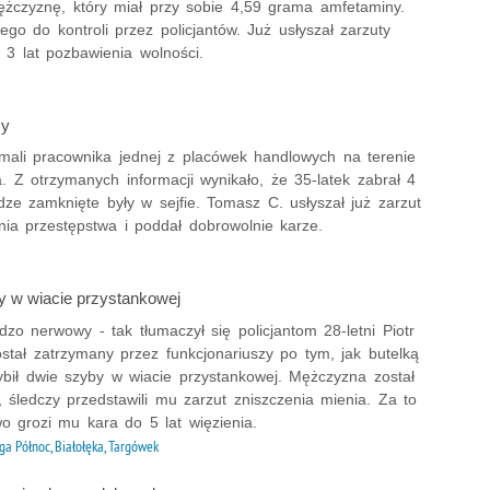
ężczyznę, który miał przy sobie 4,59 grama amfetaminy.
 do kontroli przez policjantów. Już usłyszał zarzuty
 3 lat pozbawienia wolności.
cy
mali pracownika jednej z placówek handlowych na terenie
 Z otrzymanych informacji wynikało, że 35-latek zabrał 4
dze zamknięte były w sejfie. Tomasz C. usłyszał już zarzut
nia przestępstwa i poddał dobrowolnie karze.
y w wiacie przystankowej
zo nerwowy - tak tłumaczył się policjantom 28-letni Piotr
ostał zatrzymany przez funkcjonariuszy po tym, jak butelką
ybił dwie szyby w wiacie przystankowej. Mężczyzna został
 śledczy przedstawili mu zarzut zniszczenia mienia. Za to
o grozi mu kara do 5 lat więzienia.
ga Północ, Białołęka, Targówek