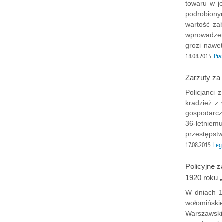
towaru w j
podrobiony
wartość za
wprowadzen
grozi nawet
18.08.2015
Pia
Zarzuty za
Policjanci
kradzież z
gospodarcze
36-letniem
przestępst
17.08.2015
Leg
Policyjne 
1920 roku 
W dniach 1
wołomiński
Warszawski