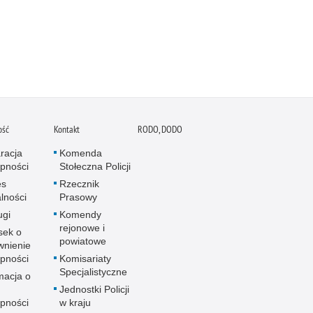
ość
Kontakt
RODO, DODO
racja
Komenda
pności
Stołeczna Policji
es
Rzecznik
alności
Prasowy
ugi
Komendy
rejonowe i
sek o
powiatowe
wnienie
pności
Komisariaty
Specjalistyczne
macja o
u
Jednostki Policji
pności
w kraju