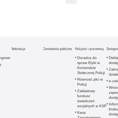
Rekrutacja
Zamówienia publiczne
Policjanci i pracownicy
Dostępn
ingowe
Doradca do
Dekla
spraw Etyki w
dostę
y
Komendzie
Zakr
Stołecznej Policji
dział
Równość płci w
e-usł
Policji
Wnio
Zakładowy
zape
fundusz
dostę
świadczeń
Infor
socjalnych w KSP
brak
Kasa
dostę
Zapomogowo-