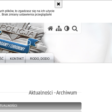
ych plików, to zgadzasz się na ich użycie
. Brak zmiany ustawienia przeglądarki
otwórz wysz
ŚĆ
KONTAKT
RODO, DODO
Aktualności - Archiwum
TUALNOŚCI