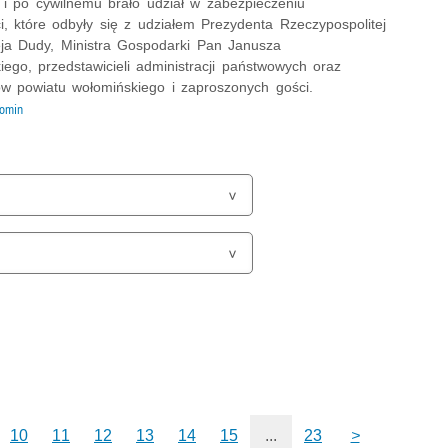
i po cywilnemu brało udział w zabezpieczeniu
i, które odbyły się z udziałem Prezydenta Rzeczypospolitej
ja Dudy, Ministra Gospodarki Pan Janusza
iego, przedstawicieli administracji państwowych oraz
w powiatu wołomińskiego i zaproszonych gości.
omin
10
11
12
13
14
15
...
23
>