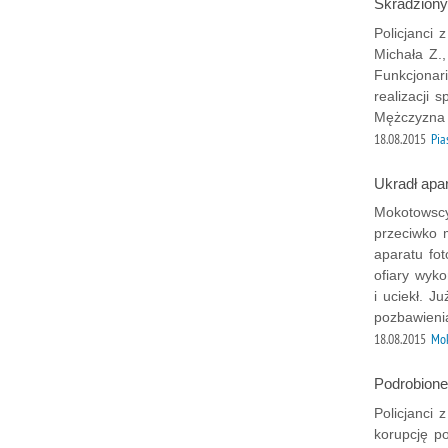
Skradziony
Policjanci 
Michała Z.
Funkcjonari
realizacji 
Mężczyzna 
18.08.2015
Pia
Ukradł apara
Mokotowscy 
przeciwko 
aparatu fot
ofiary wyko
i uciekł. J
pozbawieni
18.08.2015
Mok
Podrobione
Policjanci
korupcję p