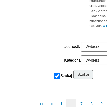
mundurach 
uroczystośc
Pan Andrze
Piechocińsk
mieszkańcó
17.08.2015
Woł
Jednostki
Kategoria
Szukaj w archiwum
<<
<
1
...
7
8
9