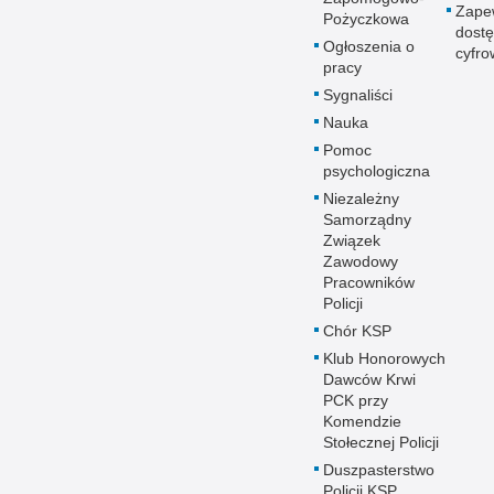
Zape
Pożyczkowa
dostę
Ogłoszenia o
cyfro
pracy
Sygnaliści
Nauka
Pomoc
psychologiczna
Niezależny
Samorządny
Związek
Zawodowy
Pracowników
Policji
Chór KSP
Klub Honorowych
Dawców Krwi
PCK przy
Komendzie
Stołecznej Policji
Duszpasterstwo
Policji KSP