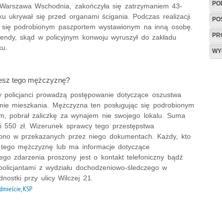
PO
 Warszawa Wschodnia, zakończyła się zatrzymaniem 43-
u ukrywał się przed organami ścigania. Podczas realizacji
PO
ł się podrobionym paszportem wystawionym na inną osobę.
PR
mendy, skąd w policyjnym konwoju wyruszył do zakładu
ku.
WY
esz tego mężczyznę?
y policjanci prowadzą postępowanie dotyczące oszustwa
mie mieszkania. Mężczyzna ten posługując się podrobionym
, pobrał zaliczkę za wynajem nie swojego lokalu. Suma
si 550 zł. Wizerunek sprawcy tego przestępstwa
ono w przekazanych przez niego dokumentach. Każdy, kto
 tego mężczyznę lub ma informacje dotyczące
go zdarzenia proszony jest o kontakt telefoniczny bądź
 policjantami z wydziału dochodzeniowo-śledczego w
ednostki przy ulicy Wilczej 21.
dmieście, KSP