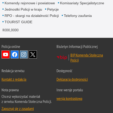
Komendy rejonowe i powiatowe
Komisariaty Specjalistyczne
Jednostki Policji w kraju
Petycje
RPO - skargi na działalność Policji
Telefony zaufania
TOURIST GUIDE
RODO, DODO
Policja online
Biuletyn Informacji Publicznej
BIP Komenda Stołeczna
Policji
Redakcja serwisu
Dostępność
Kontakt z redakcją
Deklaracja dostępności
Nota prawna
Inne wersje portalu
Chcesz wykorzystać materiał
wersja kontrastowa
z serwisu Komenda Stołeczna Policji.
Zapoznaj się z zasadami