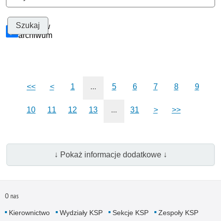
Szukaj w
archiwum
<<
<
1
...
5
6
7
8
9
10
11
12
13
...
31
>
>>
↓ Pokaż informacje dodatkowe ↓
O nas
Kierownictwo
Wydziały KSP
Sekcje KSP
Zespoły KSP