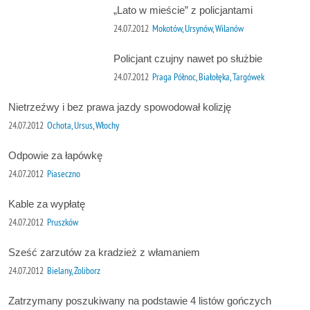
„Lato w mieście” z policjantami
24.07.2012
Mokotów, Ursynów, Wilanów
Policjant czujny nawet po służbie
24.07.2012
Praga Północ, Białołęka, Targówek
Nietrzeźwy i bez prawa jazdy spowodował kolizję
24.07.2012
Ochota, Ursus, Włochy
Odpowie za łapówkę
24.07.2012
Piaseczno
Kable za wypłatę
24.07.2012
Pruszków
Sześć zarzutów za kradzież z włamaniem
24.07.2012
Bielany, Żoliborz
Zatrzymany poszukiwany na podstawie 4 listów gończych