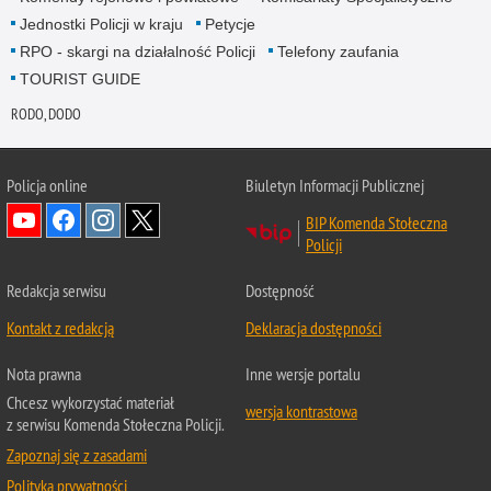
Jednostki Policji w kraju
Petycje
RPO - skargi na działalność Policji
Telefony zaufania
TOURIST GUIDE
RODO, DODO
Policja online
Biuletyn Informacji Publicznej
BIP Komenda Stołeczna
Policji
Redakcja serwisu
Dostępność
Kontakt z redakcją
Deklaracja dostępności
Nota prawna
Inne wersje portalu
Chcesz wykorzystać materiał
wersja kontrastowa
z serwisu Komenda Stołeczna Policji.
Zapoznaj się z zasadami
Polityka prywatności