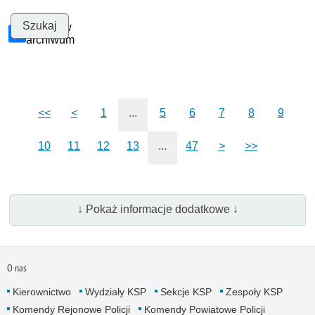
Szukaj w
archiwum
<<
<
1
...
5
6
7
8
9
10
11
12
13
...
47
>
>>
↓ Pokaż informacje dodatkowe ↓
O nas
Kierownictwo
Wydziały KSP
Sekcje KSP
Zespoły KSP
Komendy Rejonowe Policji
Komendy Powiatowe Policji