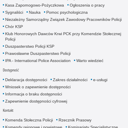
Kasa Zapomogowo-Pożyczkowa
Ogłoszenia o pracy
Sygnaliści
Nauka
Pomoc psychologiczna
Niezależny Samorządny Związek Zawodowy Pracowników Policji
Chór KSP
Klub Honorowych Dawców Krwi PCK przy Komendzie Stołecznej
Policji
Duszpasterstwo Policji KSP
Prawosławne Duszpasterstwo Policji
IPA - International Police Association
Warto wiedzieć
Dostępność
Deklaracja dostępności
Zakres działalności
e-usługi
Wniosek o zapewnienie dostępności
Informacja o braku dostępności
Zapewnienie dostępności cyfrowej
Kontakt
Komenda Stołeczna Policji
Rzecznik Prasowy
Komendy rejonowe i powiatowe
Komisariaty Specjalistyczne