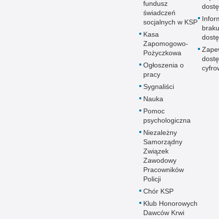
fundusz
dostę
świadczeń
Infor
socjalnych w KSP
brak
Kasa
dostę
Zapomogowo-
Zape
Pożyczkowa
dostę
Ogłoszenia o
cyfro
pracy
Sygnaliści
Nauka
Pomoc
psychologiczna
Niezależny
Samorządny
Związek
Zawodowy
Pracowników
Policji
Chór KSP
Klub Honorowych
Dawców Krwi