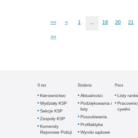
<<
<
1
...
19
20
21
>>
O nas
Działania
Praca
Kierownictwo
Aktualności
Listy rank
Wydziały KSP
Podziękowania i
Pracownic
listy
cywilni
Sekcje KSP
Poszukiwania
Zespoły KSP
Profilaktyka
Komendy
Rejonowe Policji
Wyroki sądowe