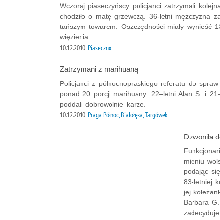
Wczoraj piaseczyńscy policjanci zatrzymali kolej
chodziło o matę grzewczą. 36-letni mężczyzna z
tańszym towarem. Oszczędności miały wynieść 13
więzienia.
10.12.2010
Piaseczno
Zatrzymani z marihuaną
Policjanci z północnopraskiego referatu do spraw
ponad 20 porcji marihuany. 22–letni Alan S. i 21–
poddali dobrowolnie karze.
10.12.2010
Praga Północ, Białołęka, Targówek
Dzwoniła d
Funkcjonar
mieniu wol
podając si
83-letniej 
jej koleża
Barbara G. 
zadecyduje