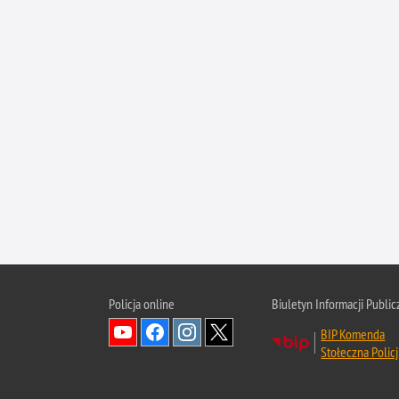
Policja online
Biuletyn Informacji Public
BIP Komenda
Stołeczna Policj