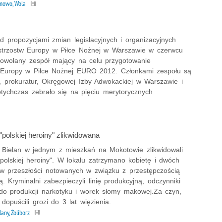
owo, Wola
 propozycjami zmian legislacyjnych i organizacyjnych
strzostw Europy w Piłce Nożnej w Warszawie w czerwcu
owołany zespół mający na celu przygotowanie
w Europy w Piłce Nożnej EURO 2012. Członkami zespołu są
, prokuratur, Okręgowej Izby Adwokackiej w Warszawie i
tychczas zebrało się na pięciu merytorycznych
polskiej heroiny" zlikwidowana
 z Bielan w jednym z mieszkań na Mokotowie zlikwidowali
polskiej heroiny". W lokalu zatrzymano kobietę i dwóch
w przeszłości notowanych w związku z przestępczością
. Kryminalni zabezpieczyli linię produkcyjną, odczynniki
do produkcji narkotyku i worek słomy makowej.Za czyn,
 dopuścili grozi do 3 lat więzienia.
lany, Żoliborz