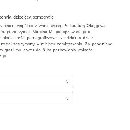
hniał dziecięcą pornografię
kryminalni wspólnie z warszawską Prokuraturą Okręgową
raga zatrzymali Marcina M. podejrzewanego o
nianie treści pornograficznych z udziałem dzieci.
został zatrzymany w miejscu zamieszkania. Za popełnione
wa grozi mu nawet do 8 lat pozbawienia wolności.
P