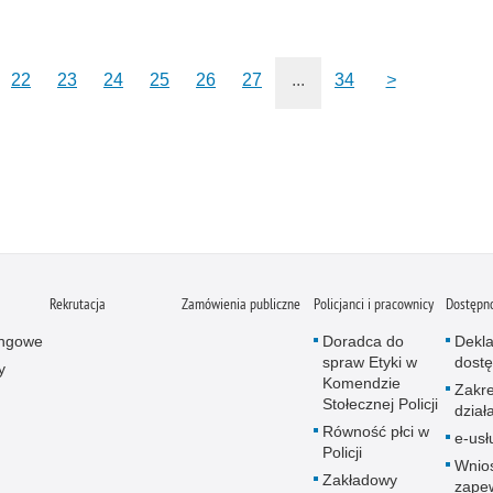
22
23
24
25
26
27
...
34
>
Rekrutacja
Zamówienia publiczne
Policjanci i pracownicy
Dostępn
ingowe
Doradca do
Dekla
spraw Etyki w
dostę
y
Komendzie
Zakr
Stołecznej Policji
dział
Równość płci w
e-usł
Policji
Wnio
Zakładowy
zape