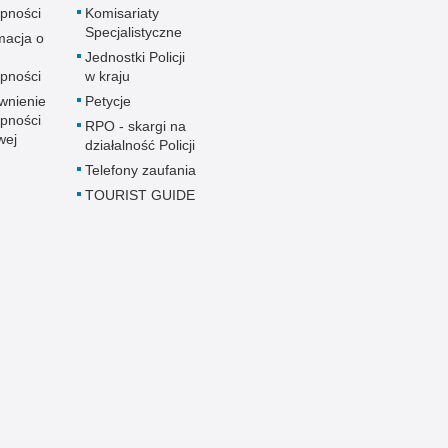
pności
Komisariaty
Specjalistyczne
macja o
u
Jednostki Policji
pności
w kraju
wnienie
Petycje
pności
RPO - skargi na
wej
działalność Policji
Telefony zaufania
TOURIST GUIDE