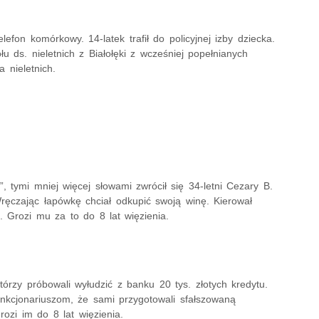
lefon komórkowy. 14-latek trafił do policyjnej izby dziecka.
łu ds. nieletnich z Białołęki z wcześniej popełnianych
 nieletnich.
”, tymi mniej więcej słowami zwrócił się 34-letni Cezary B.
ręczając łapówkę chciał odkupić swoją winę. Kierował
 Grozi mu za to do 8 lat więzienia.
tórzy próbowali wyłudzić z banku 20 tys. złotych kredytu.
 funkcjonariuszom, że sami przygotowali sfałszowaną
ozi im do 8 lat więzienia.