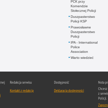
PCK przy
Komendzie
Stołecznej Policji
Duszpasterstwo
Policji KSP
Prawosławne
Duszpasterstwo
Policji
IPA - International
Police
Association
Warto wiedzieć
znej
Redakcja serwisu
Dostępność
Nota p
Chcesz 
Kontakt z redakcją
Deklaracja dostępności
z serw
i
Policji.
Zapozna