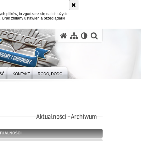
ych plików, to zgadzasz się na ich użycie
. Brak zmiany ustawienia przeglądarki
otwórz wysz
ŚĆ
KONTAKT
RODO, DODO
Aktualności - Archiwum
TUALNOŚCI