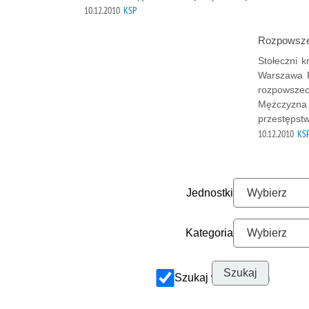
10.12.2010
KSP
Rozpowszec
Stołeczni 
Warszawa P
rozpowszech
Mężczyzna 
przestępst
10.12.2010
KS
Jednostki
Kategoria
Szukaj w archiwum