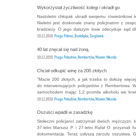
Wykorzystał życzliwość kolegi i okradł go
Nastoletni chłopak ukradł swojemu rówieśnikowi te
Nieletni jest doskonale znany policjnatom z zespo
kradzieży. O jego dalszym losie zdecyduje sąd dla
10.12.2010
Praga Północ, Białołęka, Targówek
40 lat znęcał się nad żoną
10.12.2010
Praga Południe, Rembertów, Wawer, Wesoła
Chciał odkupić winę za 200 złotych
"Macie 200 złotych, a jak trzeba to dołożę więcej
do interweniujących policjantów z Rembertowa. W
samochodem mając 1,2 promila alkoholu we krwi.
10.12.2010
Praga Południe, Rembertów, Wawer, Wesoła
Oszuści wpadli w zasadzkę
Stołeczni policjanci zatrzymali dwóch mężczyzn, k
37-letni Mariusz P. i 27-letni Rafał O. przyznali
dokumentację. Teraz usłyszą zarzuty oszustwa. Gr