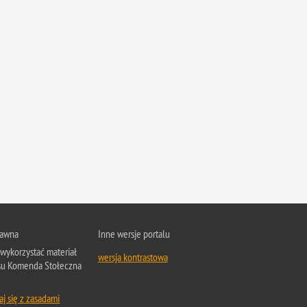
rawna
Inne wersje portalu
wykorzystać materiał
wersja kontrastowa
isu Komenda Stołeczna
j się z zasadami