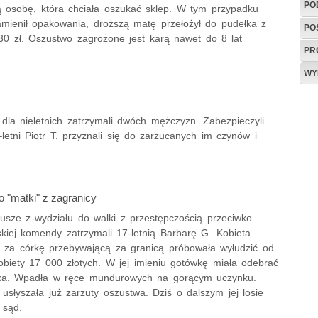
PO
ną osobę, która chciała oszukać sklep. W tym przypadku
amienił opakowania, droższą matę przełożył do pudełka z
PO
0 zł. Oszustwo zagrożone jest karą nawet do 8 lat
PR
WY
 dla nieletnich zatrzymali dwóch mężczyzn. Zabezpieczyli
letni Piotr T. przyznali się do zarzucanych im czynów i
o "matki" z zagranicy
iusze z wydziału do walki z przestępczością przeciwko
skiej komendy zatrzymali 17-letnią Barbarę G. Kobieta
ę za córkę przebywającą za granicą próbowała wyłudzić od
kobiety 17 000 złotych. W jej imieniu gotówkę miała odebrać
nka. Wpadła w ręce mundurowych na gorącym uczynku.
usłyszała już zarzuty oszustwa. Dziś o dalszym jej losie
 sąd.