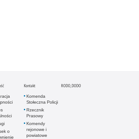
ość
Kontakt
RODO, DODO
racja
Komenda
pności
Stołeczna Policji
es
Rzecznik
alności
Prasowy
ugi
Komendy
rejonowe i
sek o
powiatowe
wnienie