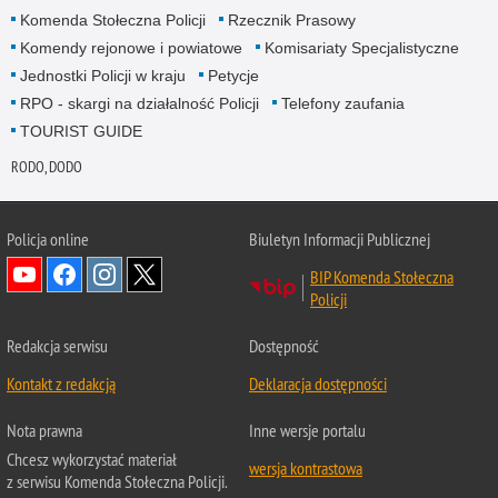
Komenda Stołeczna Policji
Rzecznik Prasowy
Komendy rejonowe i powiatowe
Komisariaty Specjalistyczne
Jednostki Policji w kraju
Petycje
RPO - skargi na działalność Policji
Telefony zaufania
TOURIST GUIDE
RODO, DODO
Policja online
Biuletyn Informacji Publicznej
BIP Komenda Stołeczna
Policji
Redakcja serwisu
Dostępność
Kontakt z redakcją
Deklaracja dostępności
Nota prawna
Inne wersje portalu
Chcesz wykorzystać materiał
wersja kontrastowa
z serwisu Komenda Stołeczna Policji.