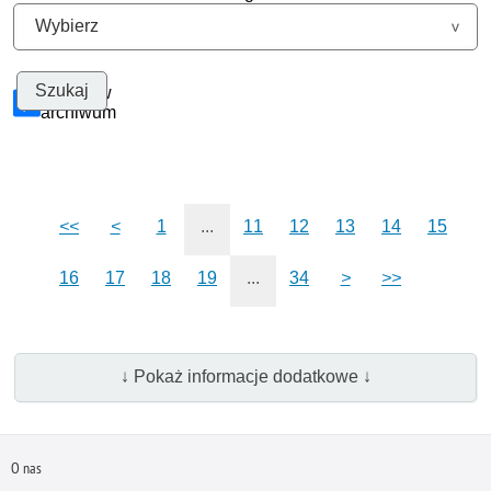
Szukaj w
archiwum
<<
<
1
...
11
12
13
14
15
16
17
18
19
...
34
>
>>
↓ Pokaż informacje dodatkowe ↓
O nas