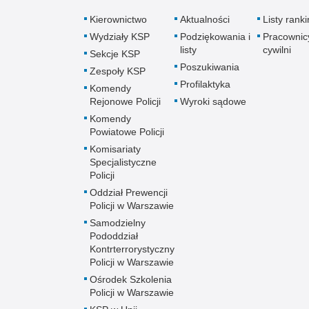
Kierownictwo
Aktualności
Listy rank
Wydziały KSP
Podziękowania i
Pracownic
listy
cywilni
Sekcje KSP
Poszukiwania
Zespoły KSP
Profilaktyka
Komendy
Rejonowe Policji
Wyroki sądowe
Komendy
Powiatowe Policji
Komisariaty
Specjalistyczne
Policji
Oddział Prewencji
Policji w Warszawie
Samodzielny
Pododdział
Kontrterrorystyczny
Policji w Warszawie
Ośrodek Szkolenia
Policji w Warszawie