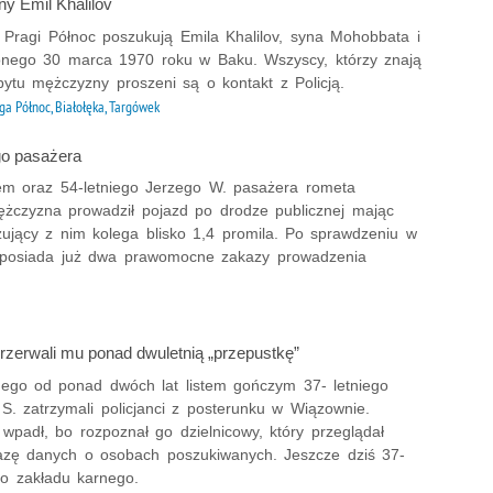
y Emil Khalilov
z Pragi Północ poszukują Emila Khalilov, syna Mohobbata i
zonego 30 marca 1970 roku w Baku. Wszyscy, którzy znają
bytu mężczyzny proszeni są o kontakt z Policją.
ga Północ, Białołęka, Targówek
go pasażera
em oraz 54-letniego Jerzego W. pasażera rometa
Mężczyzna prowadził pojazd po drodze publicznej mając
ujący z nim kolega blisko 1,4 promila. Po sprawdzeniu w
cy posiada już dwa prawomocne zakazy prowadzenia
przerwali mu ponad dwuletnią „przepustkę”
ego od ponad dwóch lat listem gończym 37- letniego
S. zatrzymali policjanci z posterunku w Wiązownie.
wpadł, bo rozpoznał go dzielnicowy, który przeglądał
bazę danych o osobach poszukiwanych. Jeszcze dziś 37-
 do zakładu karnego.