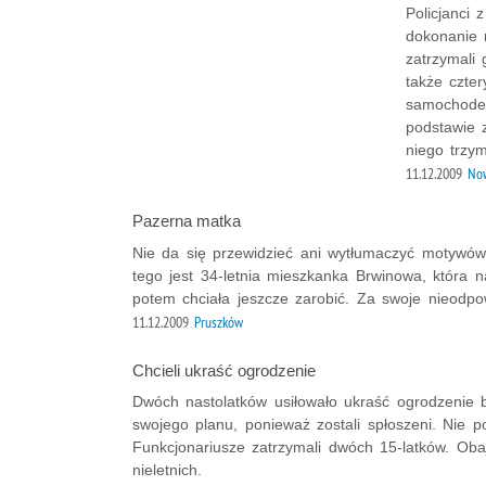
Policjanci 
dokonanie 
zatrzymali
także czte
samochodem
podstawie 
niego trzym
11.12.2009
Now
Pazerna matka
Nie da się przewidzieć ani wytłumaczyć motywów
tego jest 34-letnia mieszkanka Brwinowa, która n
potem chciała jeszcze zarobić. Za swoje nieodp
11.12.2009
Pruszków
Chcieli ukraść ogrodzenie
Dwóch nastolatków usiłowało ukraść ogrodzenie b
swojego planu, ponieważ zostali spłoszeni. Nie
Funkcjonariusze zatrzymali dwóch 15-latków. Oba
nieletnich.