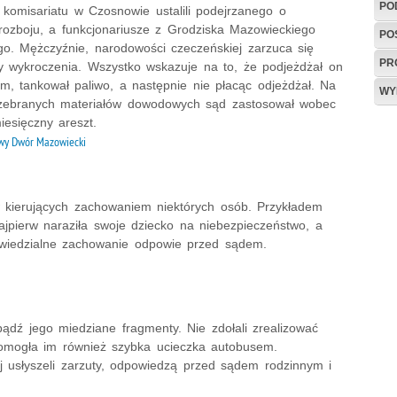
PO
z komisariatu w Czosnowie ustalili podejrzanego o
rozboju, a funkcjonariusze z Grodziska Mazowieckiego
PO
 go. Mężczyźnie, narodowości czeczeńskiej zarzuca się
PR
ry wykroczenia. Wszystko wskazuje na to, że podjeżdżał on
, tankował paliwo, a następnie nie płacąc odjeżdżał. Na
WY
zebranych materiałów dowodowych sąd zastosował wobec
iesięczny areszt.
y Dwór Mazowiecki
 kierujących zachowaniem niektórych osób. Przykładem
ajpierw naraziła swoje dziecko na niebezpieczeństwo, a
owiedzialne zachowanie odpowie przed sądem.
ądź jego miedziane fragmenty. Nie zdołali zrealizować
 pomogła im również szybka ucieczka autobusem.
j usłyszeli zarzuty, odpowiedzą przed sądem rodzinnym i