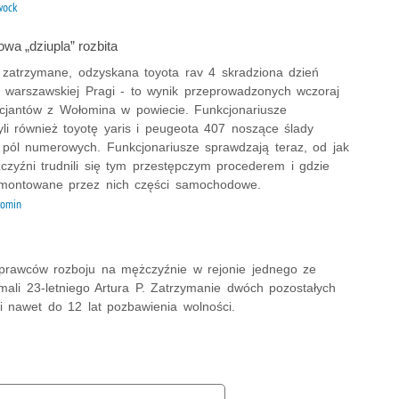
wock
a „dziupla” rozbita
 zatrzymane, odzyskana toyota rav 4 skradziona dzień
z warszawskiej Pragi - to wynik przeprowadzonych wczoraj
licjantów z Wołomina w powiecie. Funkcjonariusze
yli również toyotę yaris i peugeota 407 noszące ślady
i pól numerowych. Funkcjonariusze sprawdzają teraz, od jak
zyźni trudnili się tym przestępczym procederem i gdzie
demontowane przez nich części samochodowe.
łomin
sprawców rozboju na mężczyźnie w rejonie jednego ze
mali 23-letniego Artura P. Zatrzymanie dwóch pozostałych
i nawet do 12 lat pozbawienia wolności.