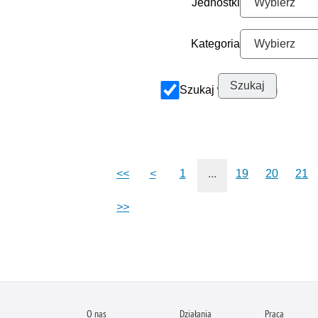
Jednostki
Kategoria
Szukaj w archiwum
<<
<
1
...
19
20
21
>>
O nas
Działania
Praca