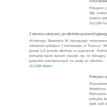
Poszukiwan
Policjanci 
Ałły, urod
miejsce po
10.12.2009
Pra
Z dwoma zakazami, po alkoholu przewoził pijane
40-letniego Sławomira W. kierującego motorower
zatrzymali policjanci z komisariatu w Tłuszczu. 
ponad 1,4 promila alkoholu w organizmie. Podróż
policyjnej bazie danych okazało się, że kierują
pojazdów mechanicznych za jazdę po alkoholu.
10.12.2009
Wołomin
Policjanci 
Poszukiwan
Arkadiusza 
Mężczyzna 
policyjną 
latek trafi