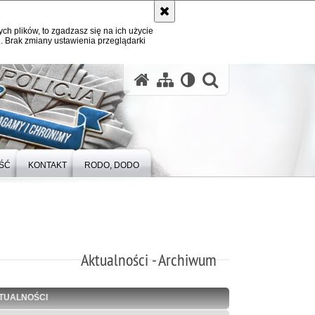
ych plików, to zgadzasz się na ich użycie
. Brak zmiany ustawienia przeglądarki
otwórz wysz
ŚĆ
KONTAKT
RODO, DODO
Aktualności - Archiwum
TUALNOŚCI