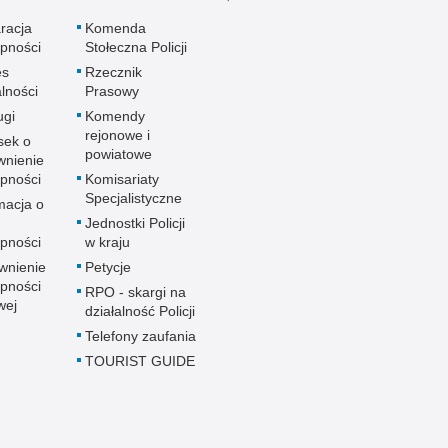
racja
Komenda
pności
Stołeczna Policji
es
Rzecznik
alności
Prasowy
ugi
Komendy
rejonowe i
sek o
powiatowe
wnienie
pności
Komisariaty
Specjalistyczne
macja o
u
Jednostki Policji
pności
w kraju
wnienie
Petycje
pności
RPO - skargi na
wej
działalność Policji
Telefony zaufania
TOURIST GUIDE