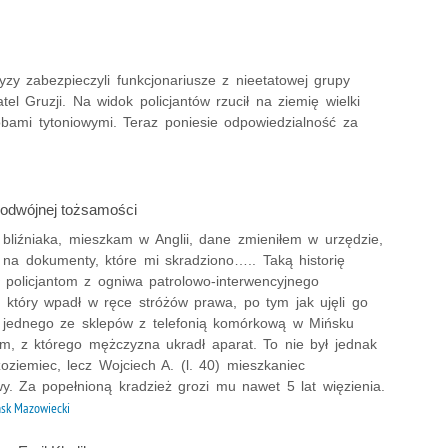
y zabezpieczyli funkcjonariusze z nieetatowej grupy
tel Gruzji. Na widok policjantów rzucił na ziemię wielki
obami tytoniowymi. Teraz poniesie odpowiedzialność za
 podwójnej tożsamości
bliźniaka, mieszkam w Anglii, dane zmieniłem w urzędzie,
na dokumenty, które mi skradziono….. Taką historię
ł policjantom z ogniwa patrolowo-interwencyjnego
 który wpadł w ręce stróżów prawa, po tym jak ujęli go
 jednego ze sklepów z telefonią komórkową w Mińsku
m, z którego mężczyzna ukradł aparat. To nie był jednak
oziemiec, lecz Wojciech A. (l. 40) mieszkaniec
y. Za popełnioną kradzież grozi mu nawet 5 lat więzienia.
sk Mazowiecki