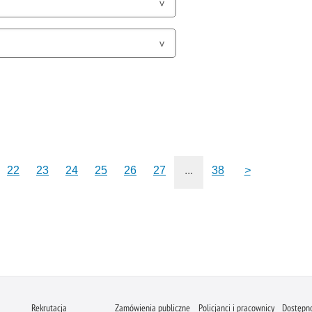
22
23
24
25
26
27
...
38
>
Rekrutacja
Zamówienia publiczne
Policjanci i pracownicy
Dostępn