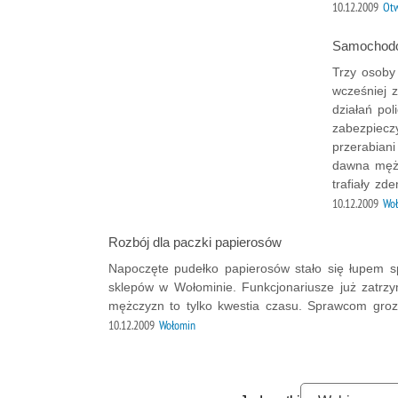
10.12.2009
Ot
Samochodow
Trzy osoby
wcześniej 
działań po
zabezpiecz
przerabian
dawna mężc
trafiały z
10.12.2009
Wo
Rozbój dla paczki papierosów
Napoczęte pudełko papierosów stało się łupem 
sklepów w Wołominie. Funkcjonariusze już zatrzy
mężczyzn to tylko kwestia czasu. Sprawcom groz
10.12.2009
Wołomin