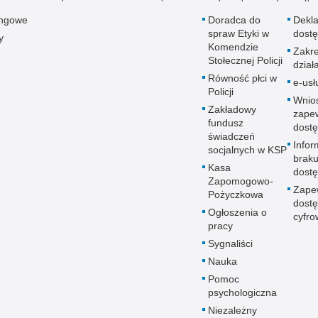
ingowe
Doradca do
Dekla
spraw Etyki w
dostę
y
Komendzie
Zakr
Stołecznej Policji
dział
Równość płci w
e-usł
Policji
Wnio
Zakładowy
zape
fundusz
dostę
świadczeń
Infor
socjalnych w KSP
brak
Kasa
dostę
Zapomogowo-
Zape
Pożyczkowa
dostę
Ogłoszenia o
cyfro
pracy
Sygnaliści
Nauka
Pomoc
psychologiczna
Niezależny