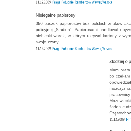
11.12.2009
Praga Południe, Rembertów, Wawer, Wesoła
Nielegalne papierosy
350 paczek papierosów bez polskich znaków akcyz
policyjnej „Stadion”. Papierosami handlował obywa
niebieski worek, w którym ukrywał kartony z wyr
swoje czyny.
11.12.2009
Praga Południe, Rembertów, Wawer, Wesoła
Złodziej o
Mam brata 
bo czekam 
opowiedzia
mężczyzna,
pracownicy
Mazowiecki
żaden cudz
Częstochow
11.12.2009
Miń