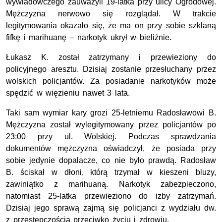
wywiadowczego zauważyli 19-latka przy ulicy Ogrodowej.
Mężczyzna nerwowo się rozglądał. W trakcie
legitymowania okazało się, że ma on przy sobie szklaną
fifkę i marihuanę – narkotyk ukrył w bieliźnie.
Łukasz K. został zatrzymany i przewieziony do
policyjnego aresztu. Dzisiaj zostanie przesłuchany przez
wolskich policjantów. Za posiadanie narkotyków może
spędzić w więzieniu nawet 3 lata.
Taki sam wymiar kary grozi 25-letniemu Radosławowi B.
Mężczyzna został wylegitymowany przez policjantów po
23:00 przy ul. Wolskiej. Podczas sprawdzania
dokumentów mężczyzna oświadczył, że posiada przy
sobie jedynie dopalacze, co nie było prawdą. Radosław
B. ściskał w dłoni, którą trzymał w kieszeni bluzy,
zawiniątko z marihuaną. Narkotyk zabezpieczono,
natomiast 25-latka przewieziono do izby zatrzymań.
Dzisiaj jego sprawą zajmą się policjanci z wydziału dw.
z przestępczością przeciwko życiu i zdrowiu.