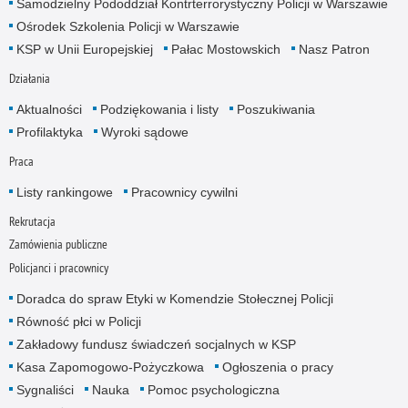
Samodzielny Pododdział Kontrterrorystyczny Policji w Warszawie
Ośrodek Szkolenia Policji w Warszawie
KSP w Unii Europejskiej
Pałac Mostowskich
Nasz Patron
Działania
Aktualności
Podziękowania i listy
Poszukiwania
Profilaktyka
Wyroki sądowe
Praca
Listy rankingowe
Pracownicy cywilni
Rekrutacja
Zamówienia publiczne
Policjanci i pracownicy
Doradca do spraw Etyki w Komendzie Stołecznej Policji
Równość płci w Policji
Zakładowy fundusz świadczeń socjalnych w KSP
Kasa Zapomogowo-Pożyczkowa
Ogłoszenia o pracy
Sygnaliści
Nauka
Pomoc psychologiczna