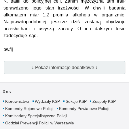
K. trafili do policyjnej celi. Zanim mężczyzna tam trafił
sprawdzono jego stan trzeźwości. W chwili badania
alkomatem miał 1,2 promila alkoholu w organizmie.
Najprawdopodobniej jeszcze dziś zostaną obydwoje
przesłuchani i usłyszą zarzuty. O ich dalszym losie
zadecyduje sąd.
bw/ij
↓ Pokaż informacje dodatkowe ↓
O nas
Kierownictwo
Wydziały KSP
Sekcje KSP
Zespoły KSP
Komendy Rejonowe Policji
Komendy Powiatowe Policji
Komisariaty Specjalistyczne Policji
Oddział Prewencji Policji w Warszawie