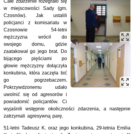
Całe zdarzenie rozegrało się
w miejscowości Sady (gm.
Czosnów). Jak ustalili
policjanci z komisariatu w
Czosnowie 54-letni
mężczyzna wrócił do
swojego domu, gdzie
zaatakował go jego brat. Do
bijącego pięściami po
głowie mężczyzny dołączyła
konkubina, która zaczęła bić
go pogrzebaczem.
Pokrzywdzonemu udało
uwolnić się od agresorów i
powiadomić policjantów. Ci
wyjaśnili wstępnie okoliczności zdarzenia, a następnie
zatrzymali agresywną parę.
51-letni Tadeusz K. oraz jego konkubina, 29-letnia Emilia