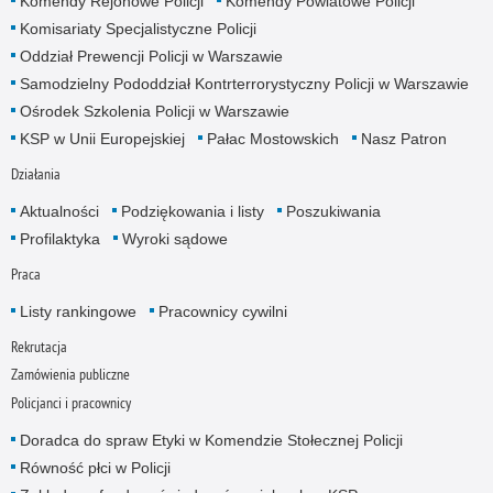
Komendy Rejonowe Policji
Komendy Powiatowe Policji
Komisariaty Specjalistyczne Policji
Oddział Prewencji Policji w Warszawie
Samodzielny Pododdział Kontrterrorystyczny Policji w Warszawie
Ośrodek Szkolenia Policji w Warszawie
KSP w Unii Europejskiej
Pałac Mostowskich
Nasz Patron
Działania
Aktualności
Podziękowania i listy
Poszukiwania
Profilaktyka
Wyroki sądowe
Praca
Listy rankingowe
Pracownicy cywilni
Rekrutacja
Zamówienia publiczne
Policjanci i pracownicy
Doradca do spraw Etyki w Komendzie Stołecznej Policji
Równość płci w Policji