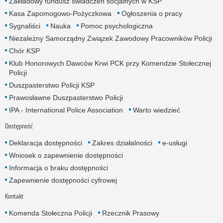
Zakładowy fundusz świadczeń socjalnych w KSP
Kasa Zapomogowo-Pożyczkowa
Ogłoszenia o pracy
Sygnaliści
Nauka
Pomoc psychologiczna
Niezależny Samorządny Związek Zawodowy Pracowników Policji
Chór KSP
Klub Honorowych Dawców Krwi PCK przy Komendzie Stołecznej
Policji
Duszpasterstwo Policji KSP
Prawosławne Duszpasterstwo Policji
IPA - International Police Association
Warto wiedzieć
Dostępność
Deklaracja dostępności
Zakres działalności
e-usługi
Wniosek o zapewnienie dostępności
Informacja o braku dostępności
Zapewnienie dostępności cyfrowej
Kontakt
Komenda Stołeczna Policji
Rzecznik Prasowy