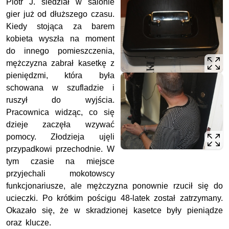
Piotr J. siedział w salonie
gier już od dłuższego czasu.
Kiedy stojąca za barem
kobieta wyszła na moment
do innego pomieszczenia,
mężczyzna zabrał kasetkę z
pieniędzmi, która była
schowana w szufladzie i
ruszył do wyjścia.
Pracownica widząc, co się
dzieje zaczęła wzywać
pomocy. Złodzieja ujęli
przypadkowi przechodnie. W
tym czasie na miejsce
przyjechali mokotowscy
funkcjonariusze, ale mężczyzna ponownie rzucił się do
ucieczki. Po krótkim pościgu 48-latek został zatrzymany.
Okazało się, że w skradzionej kasetce były pieniądze
oraz klucze.