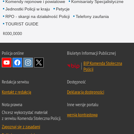
Komendy rejonowe i powiatowe
Komisariaty Specjalistyczne
Jednostki Policji w kraju
Petycje
RPO - skargi na działalność Policji
Telefony zaufania
TOURIST GUIDE
RODO, DODO
Policja online
Biuletyn Informacji Publicznej
BIP Komenda Stołeczna
Policji
Redakcja serwisu
Dostępność
Kontakt z redakcją
Deklaracja dostępności
Nota prawna
Inne wersje portalu
Chcesz wykorzystać materiał
wersja kontrastowa
z serwisu Komenda Stołeczna Policji.
Zapoznaj się z zasadami