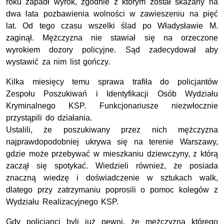
roku zapadł wyrok, zgodnie z którym został skazany na
dwa lata pozbawienia wolności w zawieszeniu na pięć
lat. Od tego czasu wszelki ślad po Władysławie M.
zaginął. Mężczyzna nie stawiał się na orzeczone
wyrokiem dozory policyjne. Sąd zadecydował aby
wystawić za nim list gończy.
Kilka miesięcy temu sprawa trafiła do policjantów
Zespołu Poszukiwań i Identyfikacji Osób Wydziału
Kryminalnego KSP. Funkcjonariusze niezwłocznie
przystąpili do działania.
Ustalili, że poszukiwany przez nich mężczyzna
najprawdopodobniej ukrywa się na terenie Warszawy,
gdzie może przebywać w mieszkaniu dziewczyny, z którą
zaczął się spotykać. Wiedzieli również, że posiada
znaczną wiedzę i doświadczenie w sztukach walk,
dlatego przy zatrzymaniu poprosili o pomoc kolegów z
Wydziału Realizacyjnego KSP.
Gdy policjanci byli już pewni, że mężczyzna którego