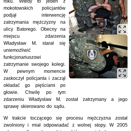
roku. Wtedy to jeden z
mokotowskich policjantów
podjął interwencję
zatrzymania mężczyzny na
ulicy Batorego. Obecny na
miejscu zdarzenia
Władysław M. starał się
uniemożliwić
funkcjonariuszowi
zatrzymanie swojego kolegi.
W pewnym momencie
zaskoczył policjanta i zaczął
okładać go pięściami po
głowie. Chwilę po tym
zdarzeniu Władysław M. został zatrzymany a jego
sprawę skierowano do sądu.
W trakcie toczącego się procesu mężczyzna został
zwolniony i miał odpowiadać z wolnej stopy. W 2005