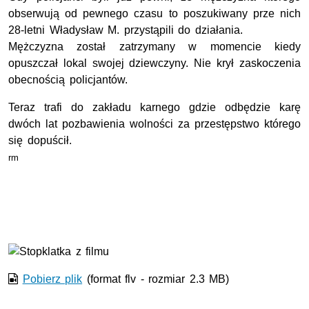
obserwują od pewnego czasu to poszukiwany prze nich
28-letni Władysław M. przystąpili do działania.
Mężczyzna został zatrzymany w momencie kiedy
opuszczał lokal swojej dziewczyny. Nie krył zaskoczenia
obecnością policjantów.
Teraz trafi do zakładu karnego gdzie odbędzie karę
dwóch lat pozbawienia wolności za przestępstwo którego
się dopuścił.
rm
Film w formacie nieobsługiwanym przez odtwarzacz.
Pobierz plik
(format flv - rozmiar 2.3 MB)