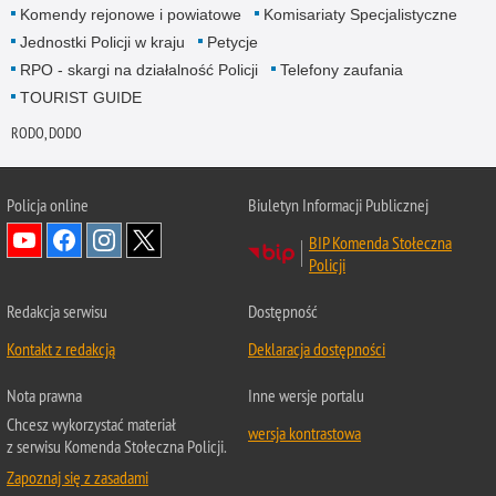
Komendy rejonowe i powiatowe
Komisariaty Specjalistyczne
Jednostki Policji w kraju
Petycje
RPO - skargi na działalność Policji
Telefony zaufania
TOURIST GUIDE
RODO, DODO
Policja online
Biuletyn Informacji Publicznej
BIP Komenda Stołeczna
Policji
Redakcja serwisu
Dostępność
Kontakt z redakcją
Deklaracja dostępności
Nota prawna
Inne wersje portalu
Chcesz wykorzystać materiał
wersja kontrastowa
z serwisu Komenda Stołeczna Policji.
Zapoznaj się z zasadami