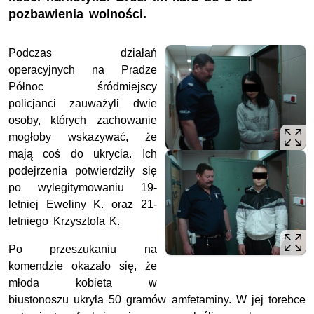
pozbawienia wolności.
Podczas działań
operacyjnych na Pradze
Północ śródmiejscy
policjanci zauważyli dwie
osoby, których zachowanie
mogłoby wskazywać, że
mają coś do ukrycia. Ich
podejrzenia potwierdziły się
po wylegitymowaniu 19-
letniej Eweliny K. oraz 21-
letniego Krzysztofa K.
Po przeszukaniu na
komendzie okazało się, że
młoda kobieta w
biustonoszu ukryła 50 gramów amfetaminy. W jej torebce