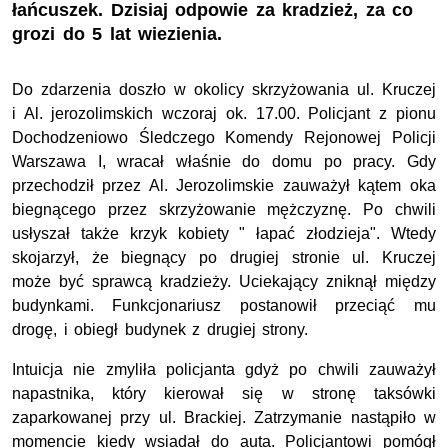
łańcuszek. Dzisiaj odpowie za kradzież, za co
grozi do 5 lat wiezienia.
Do zdarzenia doszło w okolicy skrzyżowania ul. Kruczej
i Al. jerozolimskich wczoraj ok. 17.00. Policjant z pionu
Dochodzeniowo Śledczego Komendy Rejonowej Policji
Warszawa I, wracał właśnie do domu po pracy. Gdy
przechodził przez Al. Jerozolimskie zauważył kątem oka
biegnącego przez skrzyżowanie mężczyznę. Po chwili
usłyszał także krzyk kobiety " łapać złodzieja". Wtedy
skojarzył, że biegnący po drugiej stronie ul. Kruczej
może być sprawcą kradzieży. Uciekający zniknął między
budynkami. Funkcjonariusz postanowił przeciąć mu
drogę, i obiegł budynek z drugiej strony.
Intuicja nie zmyliła policjanta gdyż po chwili zauważył
napastnika, który kierował się w stronę taksówki
zaparkowanej przy ul. Brackiej. Zatrzymanie nastąpiło w
momencie kiedy wsiadał do auta. Policjantowi pomógł