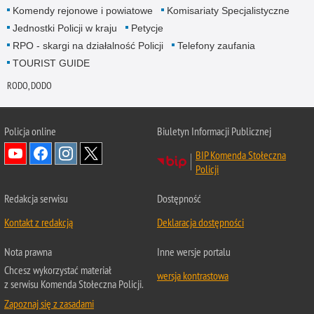
Komendy rejonowe i powiatowe
Komisariaty Specjalistyczne
Jednostki Policji w kraju
Petycje
RPO - skargi na działalność Policji
Telefony zaufania
TOURIST GUIDE
RODO, DODO
Policja online
Biuletyn Informacji Publicznej
BIP Komenda Stołeczna
Policji
Redakcja serwisu
Dostępność
Kontakt z redakcją
Deklaracja dostępności
Nota prawna
Inne wersje portalu
Chcesz wykorzystać materiał
wersja kontrastowa
z serwisu Komenda Stołeczna Policji.
Zapoznaj się z zasadami