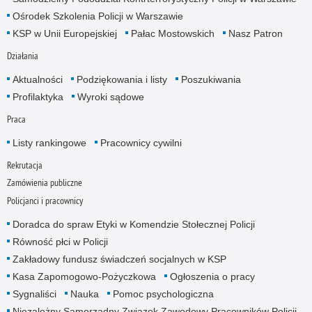
Ośrodek Szkolenia Policji w Warszawie
KSP w Unii Europejskiej
Pałac Mostowskich
Nasz Patron
Działania
Aktualności
Podziękowania i listy
Poszukiwania
Profilaktyka
Wyroki sądowe
Praca
Listy rankingowe
Pracownicy cywilni
Rekrutacja
Zamówienia publiczne
Policjanci i pracownicy
Doradca do spraw Etyki w Komendzie Stołecznej Policji
Równość płci w Policji
Zakładowy fundusz świadczeń socjalnych w KSP
Kasa Zapomogowo-Pożyczkowa
Ogłoszenia o pracy
Sygnaliści
Nauka
Pomoc psychologiczna
Niezależny Samorządny Związek Zawodowy Pracowników Policji