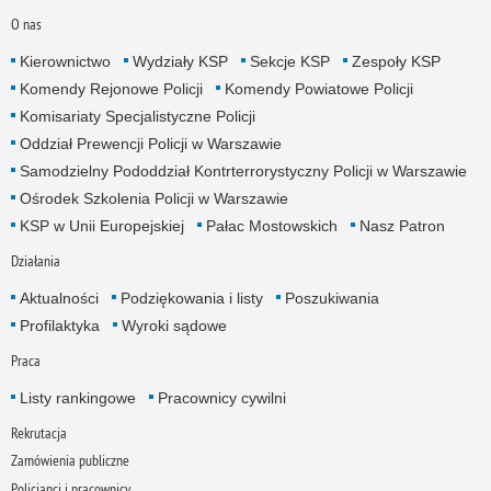
O nas
Kierownictwo
Wydziały KSP
Sekcje KSP
Zespoły KSP
Komendy Rejonowe Policji
Komendy Powiatowe Policji
Komisariaty Specjalistyczne Policji
Oddział Prewencji Policji w Warszawie
Samodzielny Pododdział Kontrterrorystyczny Policji w Warszawie
Ośrodek Szkolenia Policji w Warszawie
KSP w Unii Europejskiej
Pałac Mostowskich
Nasz Patron
Działania
Aktualności
Podziękowania i listy
Poszukiwania
Profilaktyka
Wyroki sądowe
Praca
Listy rankingowe
Pracownicy cywilni
Rekrutacja
Zamówienia publiczne
Policjanci i pracownicy