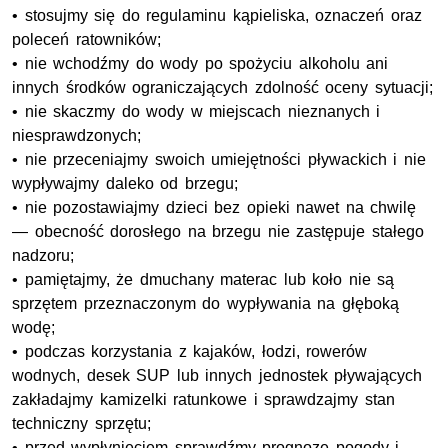
• stosujmy się do regulaminu kąpieliska, oznaczeń oraz
poleceń ratowników;
• nie wchodźmy do wody po spożyciu alkoholu ani
innych środków ograniczających zdolność oceny sytuacji;
• nie skaczmy do wody w miejscach nieznanych i
niesprawdzonych;
• nie przeceniajmy swoich umiejętności pływackich i nie
wypływajmy daleko od brzegu;
• nie pozostawiajmy dzieci bez opieki nawet na chwilę
— obecność dorosłego na brzegu nie zastępuje stałego
nadzoru;
• pamiętajmy, że dmuchany materac lub koło nie są
sprzętem przeznaczonym do wypływania na głęboką
wodę;
• podczas korzystania z kajaków, łodzi, rowerów
wodnych, desek SUP lub innych jednostek pływających
zakładajmy kamizelki ratunkowe i sprawdzajmy stan
techniczny sprzętu;
• przed wypłynięciem sprawdźmy prognozę pogody i