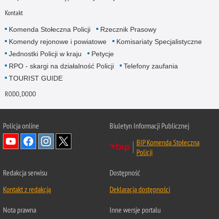
Kontakt
Komenda Stołeczna Policji
Rzecznik Prasowy
Komendy rejonowe i powiatowe
Komisariaty Specjalistyczne
Jednostki Policji w kraju
Petycje
RPO - skargi na działalność Policji
Telefony zaufania
TOURIST GUIDE
RODO, DODO
Policja online
Biuletyn Informacji Publicznej
BIP Komenda Stołeczna
Policji
Redakcja serwisu
Dostępność
Kontakt z redakcją
Deklaracja dostępności
Nota prawna
Inne wersje portalu