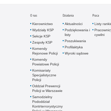
O nas
Działania
Praca
Kierownictwo
Aktualności
Listy rank
Wydziały KSP
Podziękowania i
Pracownic
listy
cywilni
Sekcje KSP
Poszukiwania
Zespoły KSP
Profilaktyka
Komendy
Rejonowe Policji
Wyroki sądowe
Komendy
Powiatowe Policji
Komisariaty
Specjalistyczne
Policji
Oddział Prewencji
Policji w Warszawie
Samodzielny
Pododdział
Kontrterrorystyczny
Policji w Warszawie