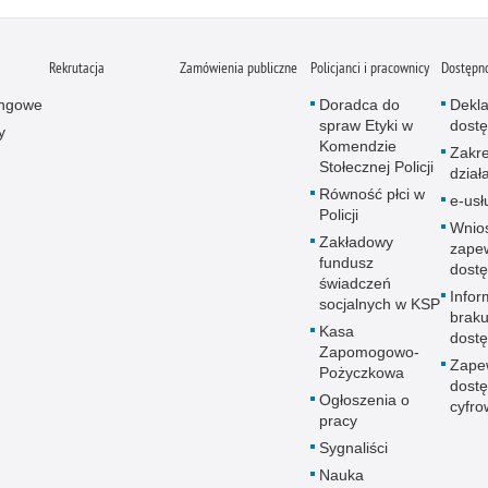
Rekrutacja
Zamówienia publiczne
Policjanci i pracownicy
Dostępn
ingowe
Doradca do
Dekla
spraw Etyki w
dostę
y
Komendzie
Zakr
Stołecznej Policji
dział
Równość płci w
e-usł
Policji
Wnio
Zakładowy
zape
fundusz
dostę
świadczeń
Infor
socjalnych w KSP
brak
Kasa
dostę
Zapomogowo-
Zape
Pożyczkowa
dostę
Ogłoszenia o
cyfro
pracy
Sygnaliści
Nauka