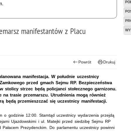
PO
m.
PO
PR
emarsz manifestantów z Placu
WY
Powrót
Drukuj
planowana manifestacja. W południe uczestnicy
u Zamkowego przed gmach Sejmu RP. Bezpieczeństwa
 stolicy strzec będą policjanci stołecznego garnizonu.
 na trasie przemarszu. Utrudnienia mogą również
órą będą przemieszczać się uczestnicy manifestacji.
 o godzinie 12:00. Stamtąd uczestnicy wydarzenia przejdą
ejami Ujazdowskimi i ul. Matejki przed siedzibę Sejmu RP
zed Pałacem Prezydenckim. Do parlamentu uczestnicy powinni