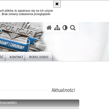
ych plików, to zgadzasz się na ich użycie
. Brak zmiany ustawienia przeglądarki
otwórz wysz
ŚĆ
KONTAKT
RODO, DODO
Aktualności
TUALNOŚCI