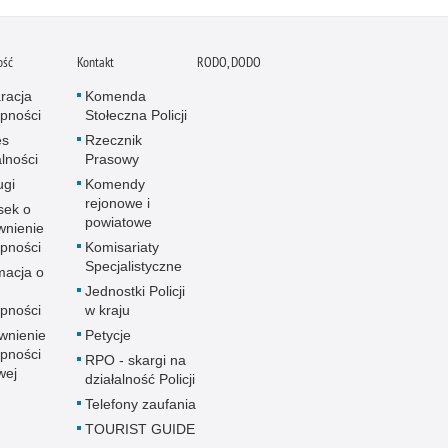
ość
Kontakt
RODO, DODO
racja
Komenda
pności
Stołeczna Policji
es
Rzecznik
alności
Prasowy
ugi
Komendy
rejonowe i
sek o
powiatowe
wnienie
pności
Komisariaty
Specjalistyczne
macja o
u
Jednostki Policji
pności
w kraju
wnienie
Petycje
pności
RPO - skargi na
wej
działalność Policji
Telefony zaufania
TOURIST GUIDE