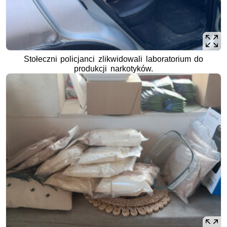
Stołeczni policjanci zlikwidowali laboratorium do
produkcji narkotyków.