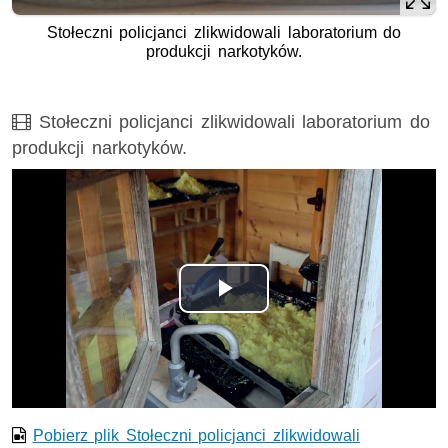
Stołeczni policjanci zlikwidowali laboratorium do
produkcji narkotyków.
Film
Stołeczni policjanci zlikwidowali laboratorium do
produkcji narkotyków.
Opis filmu: Stołeczni policjanci zlikwidowali laboratorium d
Odtwórz
wideo
Pobierz plik Stołeczni policjanci zlikwidowali