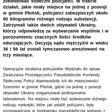
zlikwidowali stołeczni policjanci. W trakcie
działań, jakie miały miejsce na jednej z posesji
w gminie Płońsk, policjanci zabezpieczyli około
90 kilogramów różnego rodzaju substancji.
Zatrzymali także dwóch obywateli Ukrainy,
którzy odpowiedzą za wytwarzanie wspólnie i w
porozumieniu znacznych ilości środków
odurzających. Decyzją sądu mężczyźni w wieku
36 i 56 lat zostali tymczasowo aresztowani na
trzy miesiące.
Operacyjne działania policjantów Wydziału do spraw
Zwalczania Przestępczości Pseudokibiców Komendy
Stołecznej Policji doprowadziły ich do miejscowości
Szeromin w gminie Płońsk, gdzie na jednej z posesji
obywatel Ukrainy zorganizował profesjonalne
laboratorium. Na miejscu miały być wytwarzane różnego
rodzaju narkotyki, które jak ustalili policjanci, były
rozprowadzane w środowisku pseudokibiców jednego z