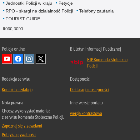
Jednostki Policji w kraju
Petycje
RPO - skargi na działalność Policji
Telefony zaufania
TOURIST GUIDE
RODO, DODO
Policja online
Biuletyn Informacji Publicznej
BIP Komenda Stołeczna
Policji
Redakcja serwisu
Dostępność
Kontakt z redakcją
Deklaracja dostępności
Nota prawna
Inne wersje portalu
Chcesz wykorzystać materiał
wersja kontrastowa
z serwisu Komenda Stołeczna Policji.
Zapoznaj się z zasadami
Polityka prywatności