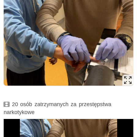
Film
20 osób zatrzymanych za przestępstwa
narkotykowe
Opis filmu: 20 osób zatrzymanych za przestępstwa narkot