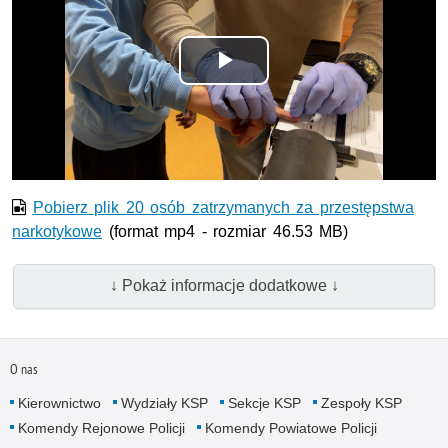
Odtwórz
wideo
Pobierz plik 20 osób zatrzymanych za przestępstwa
narkotykowe
(format mp4 - rozmiar 46.53 MB)
↓ Pokaż informacje dodatkowe ↓
O nas
Kierownictwo
Wydziały KSP
Sekcje KSP
Zespoły KSP
Komendy Rejonowe Policji
Komendy Powiatowe Policji