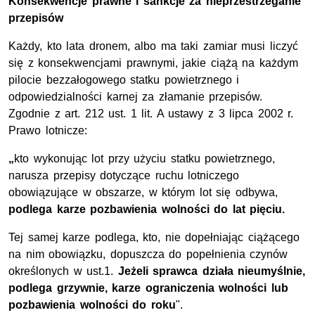
Konsekwencje prawne i sankcje za nieprzestrzeganie
przepisów
Każdy, kto lata dronem, albo ma taki zamiar musi liczyć
się z konsekwencjami prawnymi, jakie ciążą na każdym
pilocie bezzałogowego statku powietrznego i
odpowiedzialności karnej za złamanie przepisów.
Zgodnie z art. 212 ust. 1 lit. A ustawy z 3 lipca 2002 r.
Prawo lotnicze:
„
kto wykonując lot przy użyciu statku powietrznego,
narusza przepisy dotyczące ruchu lotniczego
obowiązujące w obszarze, w którym lot się odbywa,
podlega karze pozbawienia wolności do lat pięciu.
Tej samej karze podlega, kto, nie dopełniając ciążącego
na nim obowiązku, dopuszcza do popełnienia czynów
określonych w ust.1.
Jeżeli sprawca działa nieumyślnie,
podlega grzywnie, karze ograniczenia wolności lub
pozbawienia wolności do roku
".