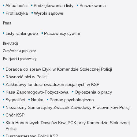
Aktualności
Podziękowania i listy
Poszukiwania
Profilaktyka
Wyroki sądowe
Praca
Listy rankingowe
Pracownicy cywilni
Rekrutacja
Zamówienia publiczne
Policjanci i pracownicy
Doradca do spraw Etyki w Komendzie Stołecznej Policji
Równość płci w Policji
Zakładowy fundusz świadczeń socjalnych w KSP
Kasa Zapomogowo-Pożyczkowa
Ogłoszenia o pracy
Sygnaliści
Nauka
Pomoc psychologiczna
Niezależny Samorządny Związek Zawodowy Pracowników Policji
Chór KSP
Klub Honorowych Dawców Krwi PCK przy Komendzie Stołecznej
Policji
Duszpasterstwo Policji KSP