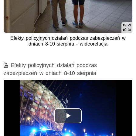
Efekty policyjnych działań podczas zabezpieczeń w
dniach 8-10 sierpnia - wideorelacja
Film
Efekty policyjnych działań podczas
zabezpieczeń w dniach 8-10 sierpnia
Opis filmu: Efekty policyjnych działań podczas zabezpiecz
Odtwórz