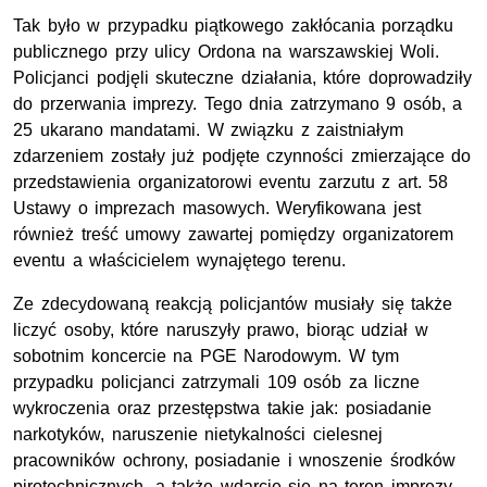
Tak było w przypadku piątkowego zakłócania porządku
publicznego przy ulicy Ordona na warszawskiej Woli.
Policjanci podjęli skuteczne działania, które doprowadziły
do przerwania imprezy. Tego dnia zatrzymano 9 osób, a
25 ukarano mandatami. W związku z zaistniałym
zdarzeniem zostały już podjęte czynności zmierzające do
przedstawienia organizatorowi eventu zarzutu z art. 58
Ustawy o imprezach masowych. Weryfikowana jest
również treść umowy zawartej pomiędzy organizatorem
eventu a właścicielem wynajętego terenu.
Ze zdecydowaną reakcją policjantów musiały się także
liczyć osoby, które naruszyły prawo, biorąc udział w
sobotnim koncercie na PGE Narodowym. W tym
przypadku policjanci zatrzymali 109 osób za liczne
wykroczenia oraz przestępstwa takie jak: posiadanie
narkotyków, naruszenie nietykalności cielesnej
pracowników ochrony, posiadanie i wnoszenie środków
pirotechnicznych, a także wdarcie się na teren imprezy