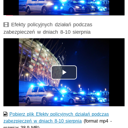
wideo
Film
Efekty policyjnych działań podczas
zabezpieczeń w dniach 8-10 sierpnia
Opis filmu: Efekty policyjnych działań podczas zabezpiecz
Odtwórz
wideo
Pobierz plik Efekty policyjnych działań podczas
zabezpieczeń w dniach 8-10 sierpnia
(format mp4 -
rozmiar 38.9 MB)