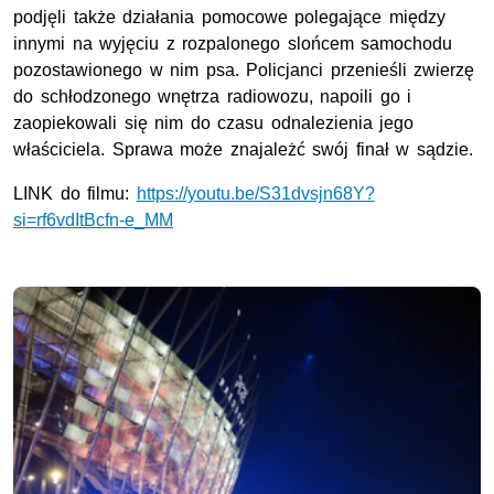
podjęli także działania pomocowe polegające między
innymi na wyjęciu z rozpalonego slońcem samochodu
pozostawionego w nim psa. Policjanci przenieśli zwierzę
do schłodzonego wnętrza radiowozu, napoili go i
zaopiekowali się nim do czasu odnalezienia jego
właściciela. Sprawa może znajależć swój finał w sądzie.
LINK do filmu:
https://youtu.be/S31dvsjn68Y?
si=rf6vdItBcfn-e_MM