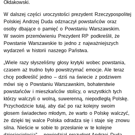
Ołdakowski.
W dalszej części uroczystości prezydent Rzeczypospolitej
Polskiej Andrzej Duda odznaczył powstańców oraz
osoby dbające o pamięć o Powstaniu Warszawskim.
W swoim przemówieniu Prezydent RP podkreślił, że
Powstanie Warszawskie to jedno z najważniejszych
wydarzeń w historii naszego Państwa.
„Wiele razy słyszeliśmy głosy krytyki wobec powstania,
czasem aż trudno było powstrzymać emocje. Ale teraz
chcę podkreślić jedno – dziś na świecie z podziwem
mówi się o Powstaniu Warszawskim, bohaterstwie
powstańców i mieszkańców stolicy, o wszystkich tych
którzy walczyli o wolną, suwerenną, niepodległą Polskę.
Przychodzicie tutaj, aby dać po raz kolejny swoim
głosem świadectwo młodym, że warto o Polskę walczyć,
że dzięki tej walce Polska odradza się i staje się znowu
silna. Nieście w sobie to przesłanie w te kolejne
dziesięciolecia” – powiedział prezydent Andrzej Duda.