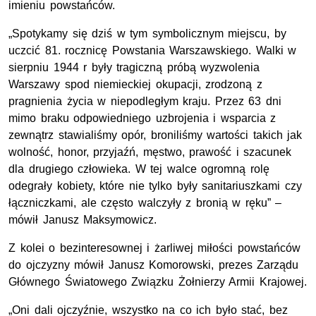
imieniu powstańców.
„Spotykamy się dziś w tym symbolicznym miejscu, by
uczcić 81. rocznicę Powstania Warszawskiego. Walki w
sierpniu 1944 r były tragiczną próbą wyzwolenia
Warszawy spod niemieckiej okupacji, zrodzoną z
pragnienia życia w niepodległym kraju. Przez 63 dni
mimo braku odpowiedniego uzbrojenia i wsparcia z
zewnątrz stawialiśmy opór, broniliśmy wartości takich jak
wolność, honor, przyjaźń, męstwo, prawość i szacunek
dla drugiego człowieka. W tej walce ogromną rolę
odegrały kobiety, które nie tylko były sanitariuszkami czy
łączniczkami, ale często walczyły z bronią w ręku” –
mówił Janusz Maksymowicz.
Z kolei o bezinteresownej i żarliwej miłości powstańców
do ojczyzny mówił Janusz Komorowski, prezes Zarządu
Głównego Światowego Związku Żołnierzy Armii Krajowej.
„Oni dali ojczyźnie, wszystko na co ich było stać, bez