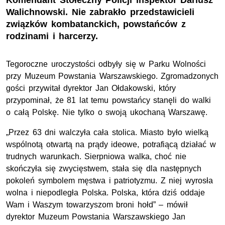
Komendant Stołeczny Policji inspektor Dariusz
Walichnowski. Nie zabrakło przedstawicieli
związków kombatanckich, powstańców z
rodzinami i harcerzy.
Tegoroczne uroczystości odbyły się w Parku Wolności
przy Muzeum Powstania Warszawskiego. Zgromadzonych
gości przywitał dyrektor Jan Ołdakowski, który
przypominał, że 81 lat temu powstańcy stanęli do walki
o całą Polskę. Nie tylko o swoją ukochaną Warszawę.
„Przez 63 dni walczyła cała stolica. Miasto było wielką
wspólnotą otwartą na prądy ideowe, potrafiącą działać w
trudnych warunkach. Sierpniowa walka, choć nie
skończyła się zwycięstwem, stała się dla następnych
pokoleń symbolem męstwa i patriotyzmu. Z niej wyrosła
wolna i niepodległa Polska. Polska, która dziś oddaje
Wam i Waszym towarzyszom broni hołd” – mówił
dyrektor Muzeum Powstania Warszawskiego Jan