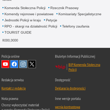
Komenda Stołeczna Policji
Rzecznik Prasowy
Komendy rejonowe i powiatowe
Komisariaty Specjalistyczne
Jednostki Policji w kraju
Petycje
RPO - skargi na działalność Policji
Telefony zaufania
TOURIST GUIDE
RODO, DODO
Policja online
Biuletyn Informacji Publicznej
BIP Komenda Stołeczna
Policji
Redakcja serwisu
Dostępność
Kontakt z redakcją
Deklaracja dostępności
Nota prawna
Inne wersje portalu
Chcesz wykorzystać materiał
wersja kontrastowa
z serwisu Komenda Stołeczna Policji.