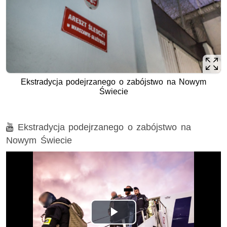
Ekstradycja podejrzanego o zabójstwo na Nowym
Świecie
Film
Ekstradycja podejrzanego o zabójstwo na
Nowym Świecie
Opis filmu: Ekstradycja podejrzanego o zabójstwo na Now
Odtwórz