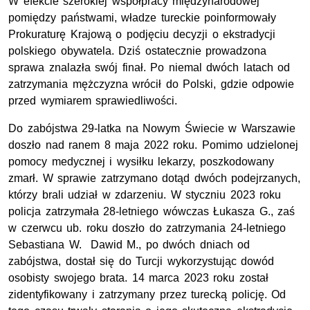
W efekcie szerokiej współpracy międzynarodowej
pomiędzy państwami, władze tureckie poinformowały
Prokuraturę Krajową o podjęciu decyzji o ekstradycji
polskiego obywatela. Dziś ostatecznie prowadzona
sprawa znalazła swój finał. Po niemal dwóch latach od
zatrzymania mężczyzna wrócił do Polski, gdzie odpowie
przed wymiarem sprawiedliwości.
Do zabójstwa 29-latka na Nowym Świecie w Warszawie
doszło nad ranem 8 maja 2022 roku. Pomimo udzielonej
pomocy medycznej i wysiłku lekarzy, poszkodowany
zmarł. W sprawie zatrzymano dotąd dwóch podejrzanych,
którzy brali udział w zdarzeniu. W styczniu 2023 roku
policja zatrzymała 28-letniego wówczas Łukasza G., zaś
w czerwcu ub. roku doszło do zatrzymania 24-letniego
Sebastiana W. Dawid M., po dwóch dniach od
zabójstwa, dostał się do Turcji wykorzystując dowód
osobisty swojego brata. 14 marca 2023 roku został
zidentyfikowany i zatrzymany przez turecką policję. Od