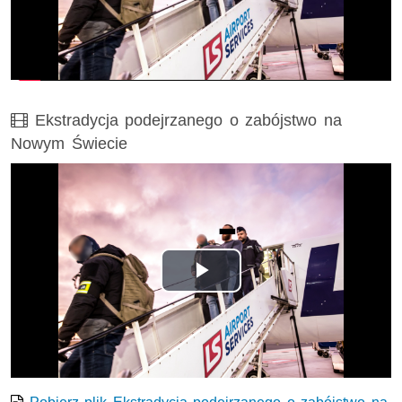
wideo
Film
Ekstradycja podejrzanego o zabójstwo na
Nowym Świecie
Opis filmu: Ekstradycja podejrzanego o zabójstwo na Now
Odtwórz
wideo