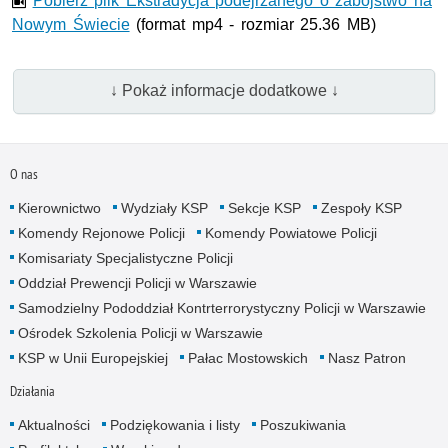
Pobierz plik Ekstradycja podejrzanego o zabójstwo na
Nowym Świecie
(format mp4 - rozmiar 25.36 MB)
↓ Pokaż informacje dodatkowe ↓
O nas
Kierownictwo
Wydziały KSP
Sekcje KSP
Zespoły KSP
Komendy Rejonowe Policji
Komendy Powiatowe Policji
Komisariaty Specjalistyczne Policji
Oddział Prewencji Policji w Warszawie
Samodzielny Pododdział Kontrterrorystyczny Policji w Warszawie
Ośrodek Szkolenia Policji w Warszawie
KSP w Unii Europejskiej
Pałac Mostowskich
Nasz Patron
Działania
Aktualności
Podziękowania i listy
Poszukiwania