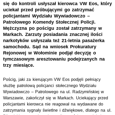
się do kontroli usłyszał kierowca VW Eos, który
uciekał przed próbującymi go zatrzymać
policjantami Wydziału Wywiadowczo –
Patrolowego Komendy Stołecznej Policji.
Mężczyzna po pościgu został zatrzymany w
Markach. Zarzuty posiadania znacznej ilości
narkotyków usłyszała też 21-letnia pasażerka
samochodu. Sąd na wniosek Prokuratury
Rejonowej w Wołominie podjął decyzję o
tymczasowym aresztowaniu podejrzanych na
trzy miesiące.
Pościg, jaki za kierującym VW Eos podjęli pełniący
służbę patrolową policjanci stołecznego Wydziału
Wywiadowczo – Patrolowego na ul. Radzymińskiej w
Warszawie, zakończył się w Markach. Uciekający przed
policjantami kierowca nie reagował na wydawane do
zatrzymania sygnały świetlne i dźwiękowe, dlatego na ul.