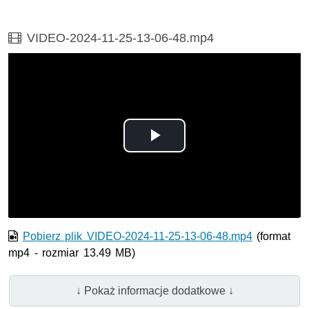
Film
VIDEO-2024-11-25-13-06-48.mp4
Odtwórz
wideo
Pobierz plik VIDEO-2024-11-25-13-06-48.mp4
(format
mp4 - rozmiar 13.49 MB)
↓ Pokaż informacje dodatkowe ↓