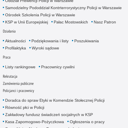
Oddział Prewencji Policji w Warszawie
Samodzielny Pododdział Kontrterrorystyczny Policji w Warszawie
Ośrodek Szkolenia Policji w Warszawie
KSP w Unii Europejskiej
Pałac Mostowskich
Nasz Patron
Działania
Aktualności
Podziękowania i listy
Poszukiwania
Profilaktyka
Wyroki sądowe
Praca
Listy rankingowe
Pracownicy cywilni
Rekrutacja
Zamówienia publiczne
Policjanci i pracownicy
Doradca do spraw Etyki w Komendzie Stołecznej Policji
Równość płci w Policji
Zakładowy fundusz świadczeń socjalnych w KSP
Kasa Zapomogowo-Pożyczkowa
Ogłoszenia o pracy