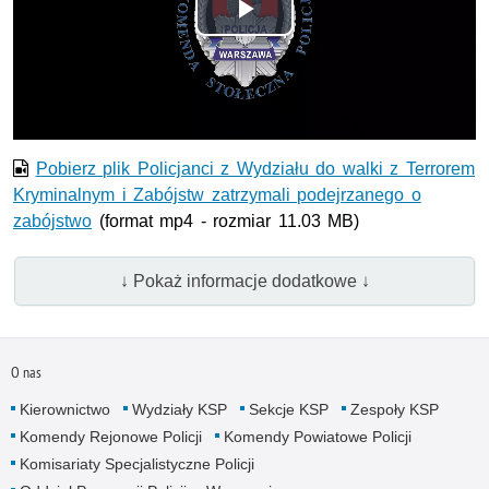
Odtwórz
wideo
Pobierz plik Policjanci z Wydziału do walki z Terrorem
Kryminalnym i Zabójstw zatrzymali podejrzanego o
zabójstwo
(format mp4 - rozmiar 11.03 MB)
↓ Pokaż informacje dodatkowe ↓
O nas
Kierownictwo
Wydziały KSP
Sekcje KSP
Zespoły KSP
Komendy Rejonowe Policji
Komendy Powiatowe Policji
Komisariaty Specjalistyczne Policji