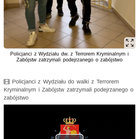
Policjanci z Wydziału dw. z Terrorem Kryminalnym i
Zabójstw zatrzymali podejrzanego o zabójstwo
Film
Policjanci z Wydziału do walki z Terrorem
Kryminalnym i Zabójstw zatrzymali podejrzanego o
zabójstwo
Opis filmu: Policjanci z Wydziału do walki z Terrorem Kry