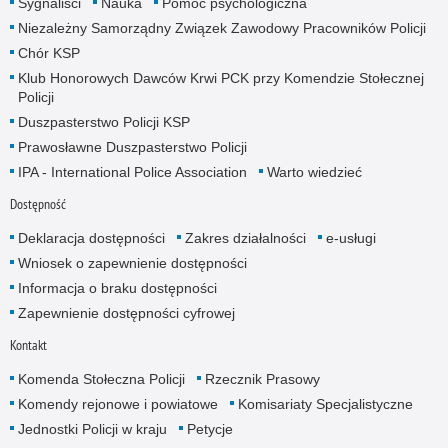
Sygnaliści
Nauka
Pomoc psychologiczna
Niezależny Samorządny Związek Zawodowy Pracowników Policji
Chór KSP
Klub Honorowych Dawców Krwi PCK przy Komendzie Stołecznej
Policji
Duszpasterstwo Policji KSP
Prawosławne Duszpasterstwo Policji
IPA - International Police Association
Warto wiedzieć
Dostępność
Deklaracja dostępności
Zakres działalności
e-usługi
Wniosek o zapewnienie dostępności
Informacja o braku dostępności
Zapewnienie dostępności cyfrowej
Kontakt
Komenda Stołeczna Policji
Rzecznik Prasowy
Komendy rejonowe i powiatowe
Komisariaty Specjalistyczne
Jednostki Policji w kraju
Petycje