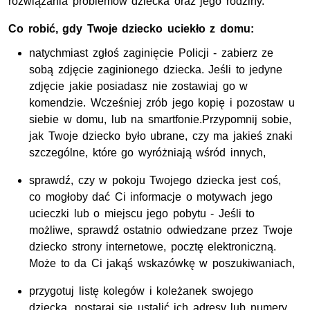
rozwiązania problemów dziecka oraz jego rodziny.
Co robić, gdy Twoje dziecko uciekło z domu:
natychmiast zgłoś zaginięcie Policji - zabierz ze
sobą zdjęcie zaginionego dziecka. Jeśli to jedyne
zdjęcie jakie posiadasz nie zostawiaj go w
komendzie. Wcześniej zrób jego kopię i pozostaw u
siebie w domu, lub na smartfonie.Przypomnij sobie,
jak Twoje dziecko było ubrane, czy ma jakieś znaki
szczególne, które go wyróżniają wśród innych,
sprawdź, czy w pokoju Twojego dziecka jest coś,
co mogłoby dać Ci informacje o motywach jego
ucieczki lub o miejscu jego pobytu - Jeśli to
możliwe, sprawdź ostatnio odwiedzane przez Twoje
dziecko strony internetowe, pocztę elektroniczną.
Może to da Ci jakąś wskazówkę w poszukiwaniach,
przygotuj listę kolegów i koleżanek swojego
dziecka, postaraj się ustalić ich adresy lub numery