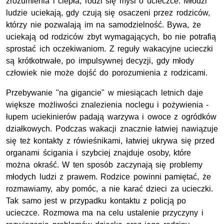
zrozumienia i ciepła, rodzi się myśl o ucieczce. Młodzi
ludzie uciekają, gdy czują się osaczeni przez rodziców,
którzy nie pozwalają im na samodzielność. Bywa, że
uciekają od rodziców zbyt wymagających, bo nie potrafią
sprostać ich oczekiwaniom. Z reguły wakacyjne ucieczki
są krótkotrwałe, po impulsywnej decyzji, gdy młody
człowiek nie może dojść do porozumienia z rodzicami.
Przebywanie "na gigancie" w miesiącach letnich daje
większe możliwości znalezienia noclegu i pożywienia -
łupem uciekinierów padają warzywa i owoce z ogródków
działkowych. Podczas wakacji znacznie łatwiej nawiązuje
się też kontakty z rówieśnikami, łatwiej ukrywa się przed
organami ścigania i szybciej znajduje osoby, które
można okraść. W ten sposób zaczynają się problemy
młodych ludzi z prawem. Rodzice powinni pamiętać, że
rozmawiamy, aby pomóc, a nie karać dzieci za ucieczki.
Tak samo jest w przypadku kontaktu z policją po
ucieczce. Rozmowa ma na celu ustalenie przyczyny i