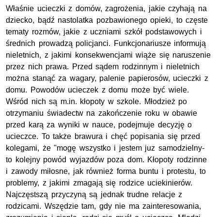
Właśnie ucieczki z domów, zagrożenia, jakie czyhają na
dziecko, bądź nastolatka pozbawionego opieki, to częste
tematy rozmów, jakie z uczniami szkół podstawowych i
średnich prowadzą policjanci. Funkcjonariusze informują
nieletnich, z jakimi konsekwencjami wiąże się naruszenie
przez nich prawa. Przed sądem rodzinnym i nieletnich
można stanąć za wagary, palenie papierosów, ucieczki z
domu. Powodów ucieczek z domu może być wiele.
Wśród nich są m.in. kłopoty w szkole. Młodzież po
otrzymaniu świadectw na zakończenie roku w obawie
przed karą za wyniki w nauce, podejmuje decyzję o
ucieczce. To także brawura i chęć popisania się przed
kolegami, że "mogę wszystko i jestem juz samodzielny-
to kolejny powód wyjazdów poza dom. Kłopoty rodzinne
i zawody miłosne, jak również forma buntu i protestu, to
problemy, z jakimi zmagają się rodzice uciekinierów.
Najczęstszą przyczyną są jednak trudne relacje z
rodzicami. Wszędzie tam, gdy nie ma zainteresowania,