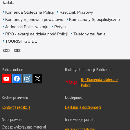
Kontakt
Komenda Stołeczna Policji
Rzecznik Prasowy
Komendy rejonowe i powiatowe
Komisariaty Specjalistyczne
Jednostki Policji w kraju
Petycje
RPO - skargi na działalność Policji
Telefony zaufania
TOURIST GUIDE
RODO, DODO
Policja online
Biuletyn Informacji Publicznej
BIP Komenda Stołeczna
Policji
Redakcja serwisu
Dostępność
Kontakt z redakcją
Deklaracja dostępności
Nota prawna
Inne wersje portalu
Chcesz wykorzystać materiał
wersja kontrastowa