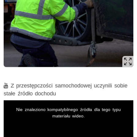
Film
Z przestępczości samochodowej uczynili sobie
stałe źródło dochodu
Opis filmu: Z przestępczości samochodowej uczynili sobie 
This
is
Nie znaleziono kompatybilnego źródła dla tego typu
a
modal
materiału wideo.
window.